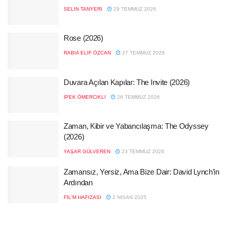
SELIN TANYERI
29 TEMMUZ 2026
Rose (2026)
RABIA ELIF ÖZCAN
27 TEMMUZ 2026
Duvara Açılan Kapılar: The Invite (2026)
İPEK ÖMERCIKLI
26 TEMMUZ 2026
Zaman, Kibir ve Yabancılaşma: The Odyssey
(2026)
YAŞAR GÜLVEREN
23 TEMMUZ 2026
Zamansız, Yersiz, Ama Bize Dair: David Lynch’in
Ardından
FIL'M HAFIZASI
2 NISAN 2025