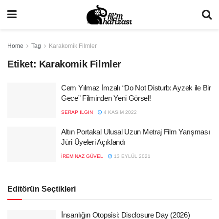
Home
Tag
Karakomik Filmler
Etiket:
Karakomik Filmler
Cem Yılmaz İmzalı “Do Not Disturb: Ayzek ile Bir
Gece” Filminden Yeni Görsel!
SERAP ILGIN
4 KASIM 2022
Altın Portakal Ulusal Uzun Metraj Film Yarışması
Jüri Üyeleri Açıklandı
İREM NAZ GÜVEL
13 EYLÜL 2021
Editörün Seçtikleri
İnsanlığın Otopsisi: Disclosure Day (2026)