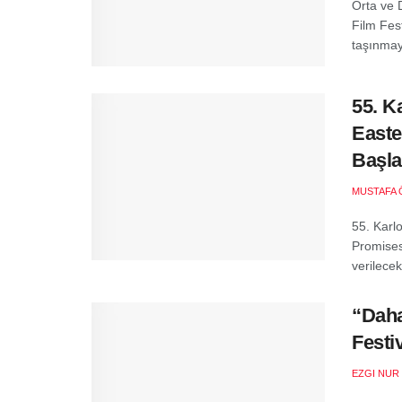
Orta ve D
Film Fest
taşınmay
55. K
Easte
Başla
MUSTAFA 
55. Karl
Promises
verilecek.
“Daha
Festi
EZGI NUR