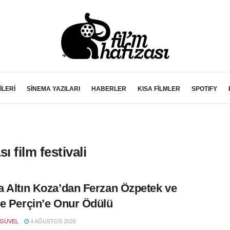
İLERİ
SİNEMA YAZILARI
HABERLER
KISA FİLMLER
SPOTIFY
ı film festivali
 Altın Koza’dan Ferzan Özpetek ve
e Perçin’e Onur Ödülü
 GÜVEL
4 AĞUSTOS 2026