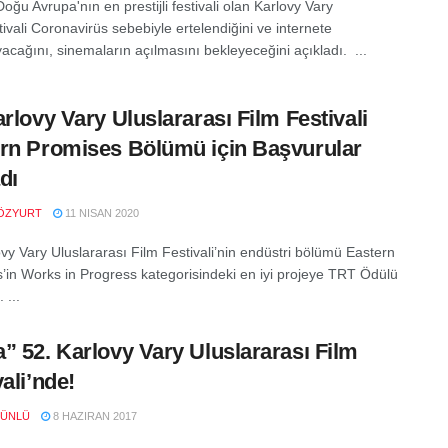
oğu Avrupa'nın en prestijli festivali olan Karlovy Vary
ivali Coronavirüs sebebiyle ertelendiğini ve internete
acağını, sinemaların açılmasını bekleyeceğini açıkladı. ...
arlovy Vary Uluslararası Film Festivali
rn Promises Bölümü için Başvurular
dı
ÖZYURT
11 NISAN 2020
ovy Vary Uluslararası Film Festivali’nin endüstri bölümü Eastern
’in Works in Progress kategorisindeki en iyi projeye TRT Ödülü
 ...
” 52. Karlovy Vary Uluslararası Film
vali’nde!
 ÜNLÜ
8 HAZIRAN 2017