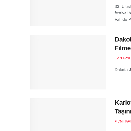
33. Ulusl
festival
Vahide Pe
Dakot
Filme
EVIN ARS
Dakota J
Karlo
Taşı
FIL'M HAF