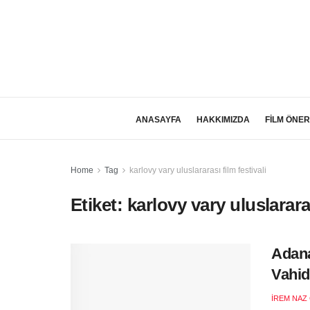
ANASAYFA
HAKKIMIZDA
FİLM ÖNER
Home
Tag
karlovy vary uluslararası film festivali
Etiket:
karlovy vary uluslararas
Adana
Vahid
İREM NAZ