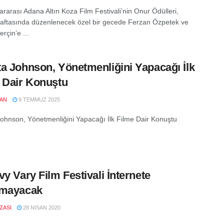
ararası Adana Altın Koza Film Festivali’nin Onur Ödülleri,
 haftasında düzenlenecek özel bir gecede Ferzan Özpetek ve
rçin’e ...
a Johnson, Yönetmenliğini Yapacağı İlk
 Dair Konuştu
LAN
9 TEMMUZ 2025
ohnson, Yönetmenliğini Yapacağı İlk Filme Dair Konuştu
vy Vary Film Festivali İnternete
nmayacak
IZASI
28 NISAN 2020