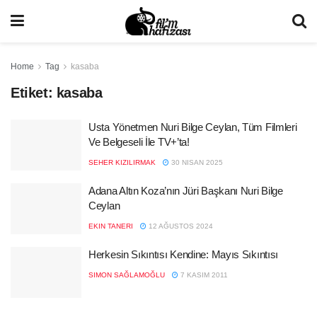
Home
Tag
kasaba
Etiket:
kasaba
Usta Yönetmen Nuri Bilge Ceylan, Tüm Filmleri
Ve Belgeseli İle TV+’ta!
SEHER KIZILIRMAK
30 NISAN 2025
Adana Altın Koza’nın Jüri Başkanı Nuri Bilge
Ceylan
EKIN TANERI
12 AĞUSTOS 2024
Herkesin Sıkıntısı Kendine: Mayıs Sıkıntısı
SIMON SAĞLAMOĞLU
7 KASIM 2011