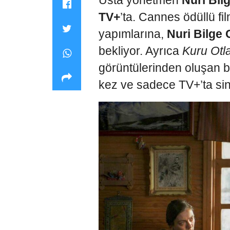
Usta yönetmen
Nuri Bil
TV+
’ta. Cannes ödüllü fi
yapımlarına,
Nuri Bilge 
bekliyor. Ayrıca
Kuru Otl
görüntülerinden oluşan b
kez ve sadece TV+’ta sin