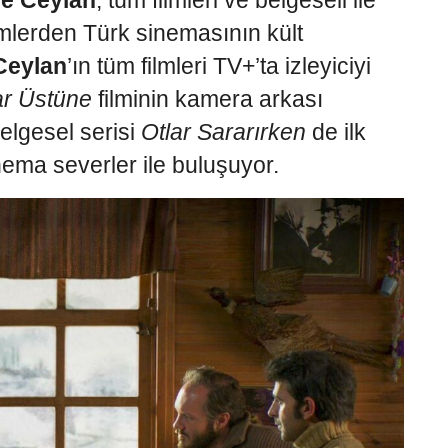
ge Ceylan
, tüm filmleri ve belgeseli ile
lmlerden Türk sinemasının kült
Ceylan
’ın tüm filmleri TV+’ta izleyiciyi
ar Üstüne
filminin kamera arkası
elgesel serisi
Otlar Sararırken
de ilk
ema severler ile buluşuyor.