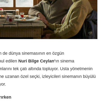
m de dünya sinemasının en özgün
bul edilen
Nuri Bilge Ceylan’
ın sinema
arını tek çatı altında topluyor. Usta yönetmenin
ine uzanan özel seçki, izleyicileri sinemanın büyülü
yor.
rırken