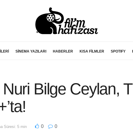
İLERİ
SİNEMA YAZILARI
HABERLER
KISA FİLMLER
SPOTIFY
uri Bilge Ceylan, T
+’ta!
0
0
 Süresi: 5 min