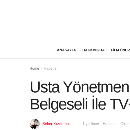
ANASAYFA
HAKKIMIZDA
FİLM ÖNER
Home
Haberler
Usta Yönetmen N
Belgeseli İle TV
Seher Kızılırmak
1 yıl önce
Haberler
Okuma