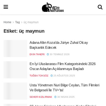
Home
Tag
üç maymun
Etiket:
üç maymun
Adana Altın Koza’da Jüriye Zuhal Olcay
Başkanlık Edecek
EKIN TANERI
30 TEMMUZ 2026
En İyi Uluslararası Film Kategorisindeki 2026
Oscar Adayları Açıklanmaya Başladı
TUĞBA TOKSÖZ
25 AĞUSTOS 2025
Usta Yönetmen Nuri Bilge Ceylan, Tüm Filmleri
Ve Belgeseli İle TV+’ta!
SEHER KIZILIRMAK
30 NISAN 2025