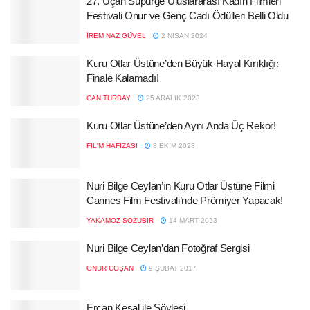
27. Uçan Süpürge Uluslararası Kadın Filmleri
Festivali Onur ve Genç Cadı Ödülleri Belli Oldu
İREM NAZ GÜVEL
2 NISAN 2024
Kuru Otlar Üstüne’den Büyük Hayal Kırıklığı:
Finale Kalamadı!
CAN TURBAY
25 ARALIK 2023
Kuru Otlar Üstüne’den Aynı Anda Üç Rekor!
FIL'M HAFIZASI
8 EKIM 2023
Nuri Bilge Ceylan’ın Kuru Otlar Üstüne Filmi
Cannes Film Festivali’nde Prömiyer Yapacak!
YAKAMOZ SÖZÜBIR
14 MART 2023
Nuri Bilge Ceylan’dan Fotoğraf Sergisi
ONUR COŞAN
9 ŞUBAT 2017
Ercan Kesal ile Söyleşi