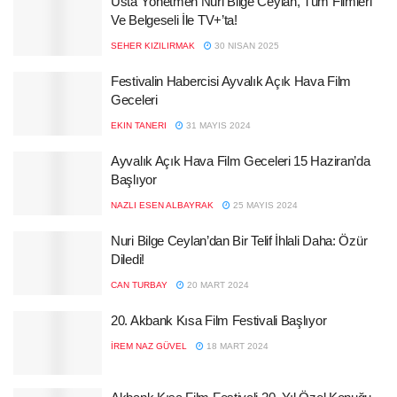
Usta Yönetmen Nuri Bilge Ceylan, Tüm Filmleri
Ve Belgeseli İle TV+’ta!
SEHER KIZILIRMAK
30 NISAN 2025
Festivalin Habercisi Ayvalık Açık Hava Film
Geceleri
EKIN TANERI
31 MAYIS 2024
Ayvalık Açık Hava Film Geceleri 15 Haziran’da
Başlıyor
NAZLI ESEN ALBAYRAK
25 MAYIS 2024
Nuri Bilge Ceylan’dan Bir Telif İhlali Daha: Özür
Diledi!
CAN TURBAY
20 MART 2024
20. Akbank Kısa Film Festivali Başlıyor
İREM NAZ GÜVEL
18 MART 2024