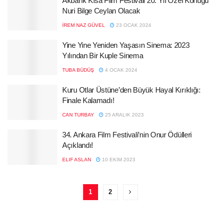
Akbank Kısa Film Festivali 20. Yıl Özel Konuğu
Nuri Bilge Ceylan Olacak
İREM NAZ GÜVEL
23 OCAK 2024
Yine Yine Yeniden Yaşasın Sinema: 2023
Yılından Bir Kuple Sinema
TUBA BÜDÜŞ
4 OCAK 2024
Kuru Otlar Üstüne’den Büyük Hayal Kırıklığı:
Finale Kalamadı!
CAN TURBAY
25 ARALIK 2023
34. Ankara Film Festivali’nin Onur Ödülleri
Açıklandı!
ELIF ASLAN
10 EKIM 2023
1
2