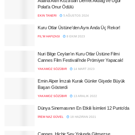
Adana Altın Koza’dan Demet Akbağ ve Uğur
Polat’a Onur Ödülü
EKIN TANERI
5 AĞUSTOS 2024
Kuru Otlar Üstüne’den Aynı Anda Üç Rekor!
FIL'M HAFIZASI
8 EKIM 2023
Nuri Bilge Ceylan’ın Kuru Otlar Üstüne Filmi
Cannes Film Festivali’nde Prömiyer Yapacak!
YAKAMOZ SÖZÜBIR
14 MART 2023
Emin Alper İmzalı Kurak Günler Gişede Büyük
Başarı Gösterdi
YAKAMOZ SÖZÜBIR
13 ARALIK 2022
Dünya Sinemasının En Etkili İsimleri 12 Punto’da
İREM NAZ GÜVEL
18 HAZIRAN 2021
Cannes, Hiçbir Şey Yolunda Gitmezse