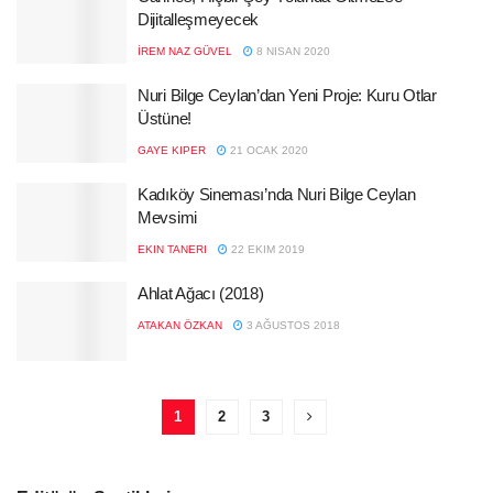
Dijitalleşmeyecek
İREM NAZ GÜVEL
8 NISAN 2020
Nuri Bilge Ceylan’dan Yeni Proje: Kuru Otlar
Üstüne!
GAYE KIPER
21 OCAK 2020
Kadıköy Sineması’nda Nuri Bilge Ceylan
Mevsimi
EKIN TANERI
22 EKIM 2019
Ahlat Ağacı (2018)
ATAKAN ÖZKAN
3 AĞUSTOS 2018
1
2
3