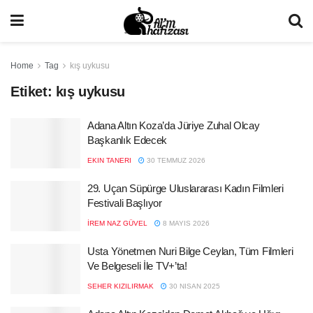
Home
Tag
kış uykusu
Etiket:
kış uykusu
Adana Altın Koza’da Jüriye Zuhal Olcay
Başkanlık Edecek
EKIN TANERI
30 TEMMUZ 2026
29. Uçan Süpürge Uluslararası Kadın Filmleri
Festivali Başlıyor
İREM NAZ GÜVEL
8 MAYIS 2026
Usta Yönetmen Nuri Bilge Ceylan, Tüm Filmleri
Ve Belgeseli İle TV+’ta!
SEHER KIZILIRMAK
30 NISAN 2025