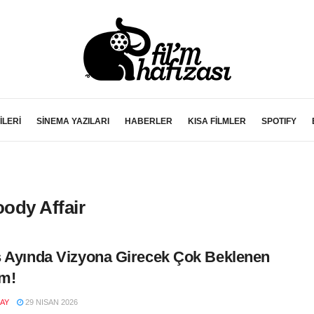
İLERİ
SİNEMA YAZILARI
HABERLER
KISA FİLMLER
SPOTIFY
oody Affair
 Ayında Vizyona Girecek Çok Beklenen
lm!
AY
29 NISAN 2026