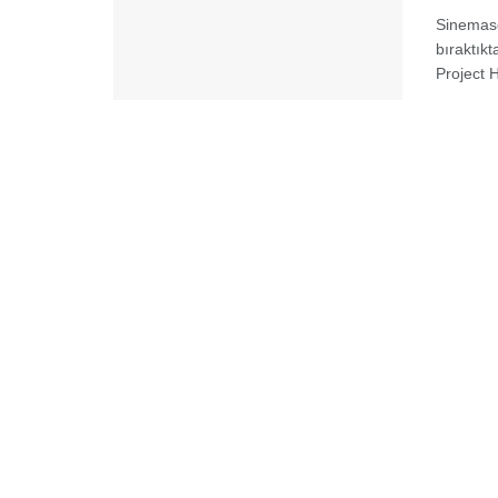
Sinemasev
bıraktık
Project H