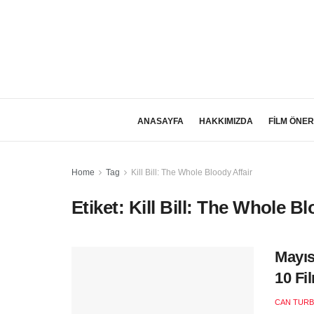
ANASAYFA
HAKKIMIZDA
FİLM ÖNER
Home
Tag
Kill Bill: The Whole Bloody Affair
Etiket:
Kill Bill: The Whole Bl
Mayıs
10 Fi
CAN TURB