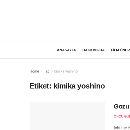
ANASAYFA
HAKKIMIZDA
FİLM ÖNER
Home
Tag
kimika yoshino
Etiket:
kimika yoshino
Gozu 
ÖNCÜ GÜ
Ichi the 