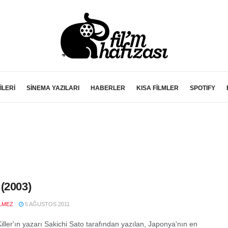
İLERİ
SİNEMA YAZILARI
HABERLER
KISA FİLMLER
SPOTIFY
(2003)
LMEZ
5 AĞUSTOS 2011
Killer'ın yazarı Sakichi Sato tarafından yazılan, Japonya'nın en