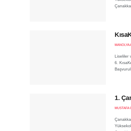
Çanakkal
KısaK
MANOLYA 
Liseliler
6. KısaK
Başvurula
1. Ça
MUSTAFA 
Çanakkal
Yüksekok