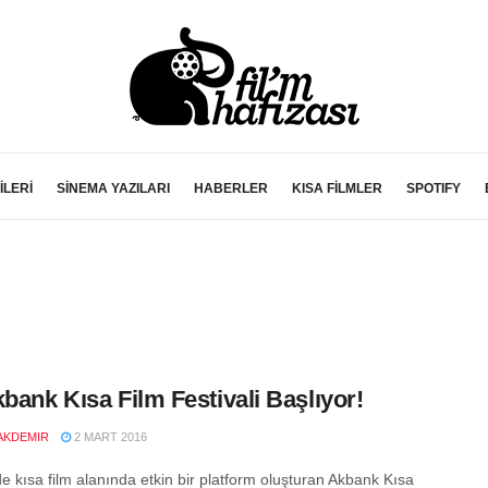
İLERİ
SİNEMA YAZILARI
HABERLER
KISA FİLMLER
SPOTIFY
kbank Kısa Film Festivali Başlıyor!
AKDEMIR
2 MART 2016
de kısa film alanında etkin bir platform oluşturan Akbank Kısa