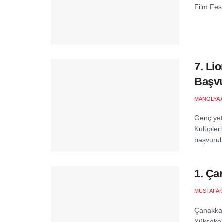
Film Fest
7. Li
Başvu
MANOLYA 
Genç yet
Kulüpler
başvurul
1. Ça
MUSTAFA 
Çanakkal
Yüksekok