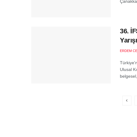
Çanakkale
36. İ
Yarış
ERDEM C
Türkiye'
Ulusal K
belgesel,