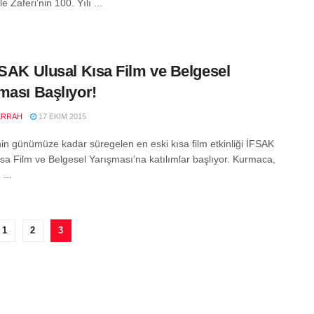
 Zaferi’nin 100. Yılı ...
FSAK Ulusal Kısa Film ve Belgesel
ması Başlıyor!
ERRAH
17 EKIM 2015
nin günümüze kadar süregelen en eski kısa film etkinliği İFSAK
ısa Film ve Belgesel Yarışması’na katılımlar başlıyor. Kurmaca,
 ...
1
2
3