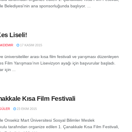
e Belediyesi’nin ana sponsorluğunda başlıyor. ...
es Liseli!
AKDEMIR
17 KASIM 2015
 ve üniversiteliler arası kısa film festivali ve yarışması düzenleyen
es Film Yarışması’nın Lisevizyon ayağı için başvurular başladı.
r için ...
nakkale Kısa Film Festivali
GÜLER
23 EKIM 2015
e Onsekiz Mart Üniversitesi Sosyal Bilimler Meslek
ulu tarafından organize edilen 1. Çanakkale Kısa Film Festivali,