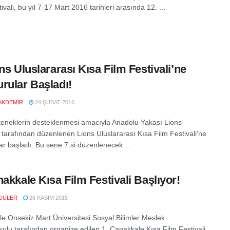
ivali, bu yıl 7-17 Mart 2016 tarihleri arasında 12. ...
ons Uluslararası Kısa Film Festivali’ne
rular Başladı!
AKDEMIR
24 ŞUBAT 2016
eneklerin desteklenmesi amacıyla Anadolu Yakası Lions
i tarafından düzenlenen Lions Uluslararası Kısa Film Festivali'ne
ar başladı. Bu sene 7.si düzenlenecek ...
nakkale Kısa Film Festivali Başlıyor!
GÜLER
26 KASIM 2015
e Onsekiz Mart Üniversitesi Sosyal Bilimler Meslek
ulu tarafından organize edilen 1. Çanakkale Kısa Film Festivali,