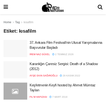
Home
Tag
kısafilm
Etiket:
kısafilm
37. Ankara Film Festivali’nin Ulusal Yarışmalarına
Başvurular Başladı
İREM NAZ GÜVEL
2 TEMMUZ 2026
Karanlığın Çaresiz Sergisi: Death of a Shadow
(2012)
AYŞE EKIN SAĞIROĞLU
29 KASIM 2022
Keşfetmenin Keyfi hosted by Ahmet Mümtaz
Taylan
FIL'M HAFIZASI
7 MART 2019