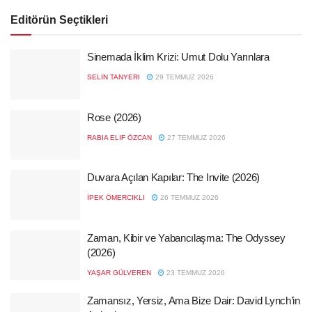
Editörün Seçtikleri
Sinemada İklim Krizi: Umut Dolu Yarınlara
SELIN TANYERI
29 TEMMUZ 2026
Rose (2026)
RABIA ELIF ÖZCAN
27 TEMMUZ 2026
Duvara Açılan Kapılar: The Invite (2026)
İPEK ÖMERCIKLI
26 TEMMUZ 2026
Zaman, Kibir ve Yabancılaşma: The Odyssey
(2026)
YAŞAR GÜLVEREN
23 TEMMUZ 2026
Zamansız, Yersiz, Ama Bize Dair: David Lynch’in