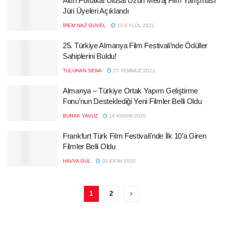
Altın Portakal Ulusal Uzun Metraj Film Yarışması
Jüri Üyeleri Açıklandı
İREM NAZ GÜVEL
13 EYLÜL 2021
25. Türkiye Almanya Film Festivali’nde Ödüller
Sahiplerini Buldu!
TULUHAN SENA
27 TEMMUZ 2021
Almanya – Türkiye Ortak Yapım Geliştirme
Fonu’nun Desteklediği Yeni Filmler Belli Oldu
BURAK YAVUZ
14 KASIM 2020
Frankfurt Türk Film Festivali’nde İlk 10’a Giren
Filmler Belli Oldu
HAVVA GÜL
30 EKIM 2020
1
2