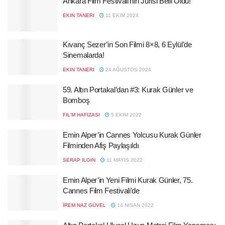
Ankara Film Festivali’nin Jürisi Belli Oldu!
EKIN TANERI
11 EKIM 2024
Kıvanç Sezer’in Son Filmi 8×8, 6 Eylül’de
Sinemalarda!
EKIN TANERI
24 AĞUSTOS 2024
59. Altın Portakal’dan #3: Kurak Günler ve
Bomboş
FIL'M HAFIZASI
5 EKIM 2022
Emin Alper’in Cannes Yolcusu Kurak Günler
Filminden Afiş Paylaşıldı
SERAP ILGIN
11 MAYIS 2022
Emin Alper’in Yeni Filmi Kurak Günler, 75.
Cannes Film Festivali’de
İREM NAZ GÜVEL
14 NISAN 2022