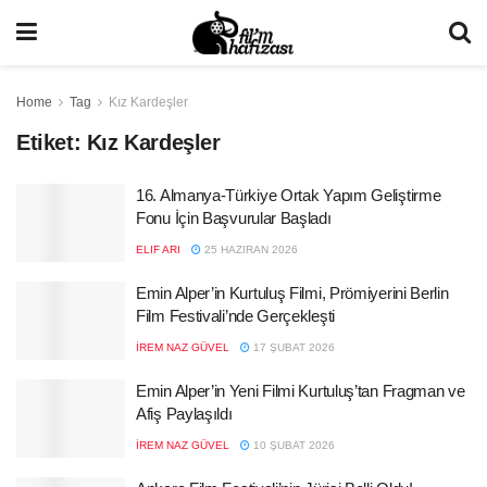
Home
Tag
Kız Kardeşler
Etiket:
Kız Kardeşler
16. Almanya-Türkiye Ortak Yapım Geliştirme
Fonu İçin Başvurular Başladı
ELIF ARI
25 HAZIRAN 2026
Emin Alper’in Kurtuluş Filmi, Prömiyerini Berlin
Film Festivali’nde Gerçekleşti
İREM NAZ GÜVEL
17 ŞUBAT 2026
Emin Alper’in Yeni Filmi Kurtuluş’tan Fragman ve
Afiş Paylaşıldı
İREM NAZ GÜVEL
10 ŞUBAT 2026