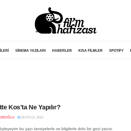
İLERİ
SİNEMA YAZILARI
HABERLER
KISA FİLMLER
SPOTIFY
tte Kos’ta Ne Yapılır?
EDEOĞLU
29 EYLÜL 2015
yleyeyim bu yazı tavsiyelerle ve bilgilerle dolu bir gezi yazısı