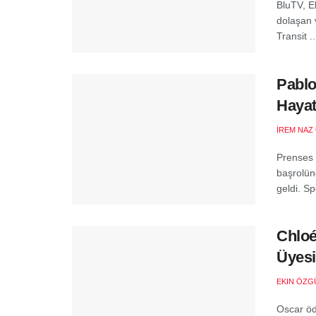
BluTV, E
dolaşan v
Transit ..
Pablo
Hayat
İREM NAZ
Prenses 
başrolün
geldi. Sp
Chloé
Üyesi
EKIN ÖZG
Oscar öd