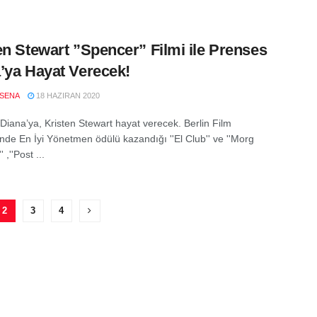
en Stewart ”Spencer” Filmi ile Prenses
’ya Hayat Verecek!
SENA
18 HAZIRAN 2020
Diana’ya, Kristen Stewart hayat verecek. Berlin Film
'nde En İyi Yönetmen ödülü kazandığı ''El Club'' ve ''Morg
' ,''Post ...
2
3
4