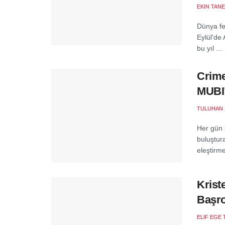
EKIN TANE
Dünya fe
Eylül'de 
bu yıl ...
Crime
MUBI
TULUHAN 
Her gün 
buluştur
eleştirme
Krist
Başro
ELIF EGE 