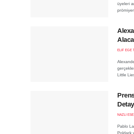
üyeleri a
prömiyeri
Alexa
Alac
ELIF EGE 
Alexande
gerçekleş
Little Li
Prens
Detay
NAZLI ES
Pablo La
Poldark 