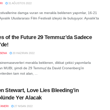
RI
31 AĞUSTOS 2022
stivallerine damga vuran ve merakla beklenen yapımlar, 16-21
Ayvalık Uluslararası Film Festivali izleyici ile buluşuyor. Ayvalık’ta
s of the Future 29 Temmuz’da Sadece
’de!
SENA
20 HAZIRAN 2022
sinemaseverleri merakla beklenen, dikkat çekici yapımlarla
an MUBI, şimdi de 29 Temmuz’da David Cronenberg’in
nlerden tam not alan, ...
en Stewart, Love Lies Bleeding’in
lünde Yer Alacak
TANERI
27 NISAN 2022