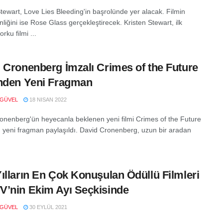
Stewart, Love Lies Bleeding'in başrolünde yer alacak. Filmin
iğini ise Rose Glass gerçekleştirecek. Kristen Stewart, ilk
orku filmi ...
 Cronenberg İmzalı Crimes of the Future
nden Yeni Fragman
 GÜVEL
18 NISAN 2022
onenberg'ün heyecanla beklenen yeni filmi Crimes of the Future
n yeni fragman paylaşıldı. David Cronenberg, uzun bir aradan
ılların En Çok Konuşulan Ödüllü Filmleri
’nin Ekim Ayı Seçkisinde
 GÜVEL
30 EYLÜL 2021