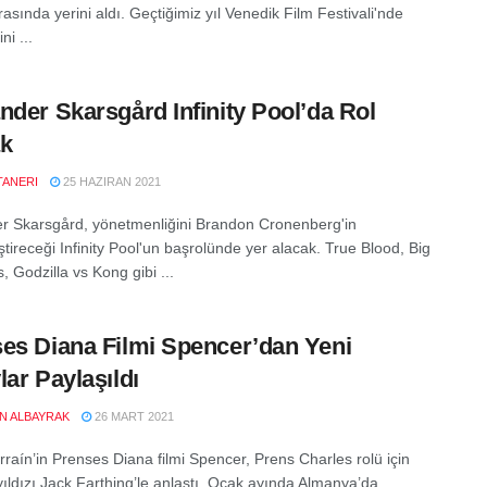
rasında yerini aldı. Geçtiğimiz yıl Venedik Film Festivali'nde
ni ...
nder Skarsgård Infinity Pool’da Rol
ak
TANERI
25 HAZIRAN 2021
r Skarsgård, yönetmenliğini Brandon Cronenberg'in
tireceği Infinity Pool'un başrolünde yer alacak. True Blood, Big
es, Godzilla vs Kong gibi ...
es Diana Filmi Spencer’dan Yeni
lar Paylaşıldı
EN ALBAYRAK
26 MART 2021
rraín’in Prenses Diana filmi Spencer, Prens Charles rolü için
yıldızı Jack Farthing’le anlaştı. Ocak ayında Almanya’da