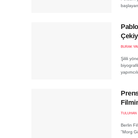
başlayan 
Pablo
Çekiy
BURAK YA
Şilili yö
biyografi
yapımcılı
Prens
Filmi
TULUHAN 
Berlin F
”Morg Gö