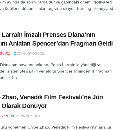
kim ayında da son yıllarda dünya çapındaki önemli festivalleri
e ödüllerle dönen filmleri arşivine ekliyor. Burning, Honeyland,
.
 Larraín İmzalı Prenses Diana’nın
ını Anlatan Spencer’dan Fragman Geldi
 GÜVEL
27 AĞUSTOS 2021
Diana'nın hayatını anlatan, Pablo Larraín'in yönettiği ve
de Kristen Stewart'ın yer aldığı Spencer filminden ilk fragman
encer, bu ...
 Zhao, Venedik Film Festivali’ne Jüri
 Olarak Dönüyor
ÜVEN
22 TEMMUZ 2021
üllü yönetmen Chloé Zhao, Venedik Film Festivali'nin ana jüri