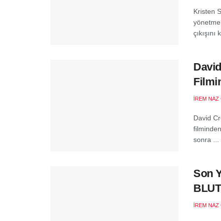
Kristen 
yönetmenl
çıkışını k
David
Filmi
İREM NAZ
David Cr
filminde
sonra ...
Son Y
BLUTV
İREM NAZ