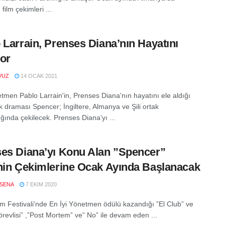
film çekimleri ...
 Larrain, Prenses Diana’nın Hayatını
or
VUZ
14 OCAK 2021
netmen Pablo Larrain'in, Prenses Diana'nın hayatını ele aldığı
k draması Spencer; İngiltere, Almanya ve Şili ortak
ğında çekilecek. Prenses Diana'yı ...
es Diana’yı Konu Alan ”Spencer”
nin Çekimlerine Ocak Ayında Başlanacak
SENA
7 EKIM 2020
ilm Festivali’nde En İyi Yönetmen ödülü kazandığı ”El Club” ve
revlisi” ,”Post Mortem” ve” No” ile devam eden ...