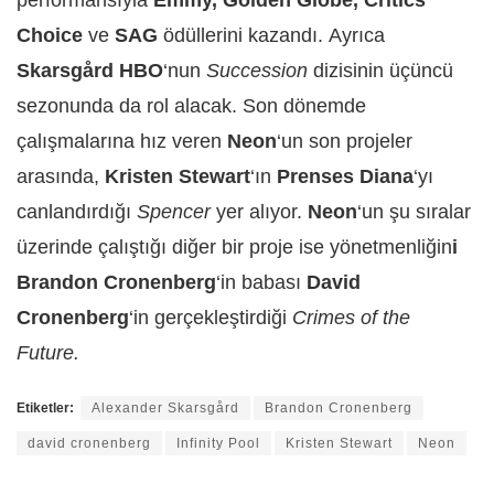
performansıyla
Emmy, Golden Globe, Critics
Choice
ve
SAG
ödüllerini kazandı.
Ayrıca
Skarsgård
HBO
‘nun
Succession
dizisinin üçüncü
sezonunda da rol alacak.
Son dönemde
çalışmalarına hız veren
Neon
‘un s
on projeler
arasında,
Kristen Stewart
‘ın
Prenses Diana
‘yı
canlandırdığı
Spencer
yer alıyor.
Neon
‘un şu sıralar
üzerinde çalıştığı diğer bir proje ise yönetmenliğin
i
Brandon Cronenberg
‘in babası
David
Cronenberg
‘in gerçekleştirdiği
Crimes of the
Future.
Etiketler:
Alexander Skarsgård
Brandon Cronenberg
david cronenberg
Infinity Pool
Kristen Stewart
Neon