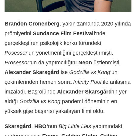
Brandon Cronenberg
, yakın zamanda 2020 yılında
prömiyerini
Sundance Film Festivali
‘nde
gerçekleştiren psikolojik korku türündeki
Posessor
‘un yönetmenliğini gerçekleştirmişti.
Prosessor’
un da yapımcılığını
Neon
üstlenmişti.
Alexander Skarsgård
ise
Godzilla vs Kong
‘un
çekimlerinden hemen sonra
Infinity Pool
ile anlaşma
imzaladı. Başrolünde
Alexander Skarsgård
‘ın yer
aldığı
Godzilla vs Kong
pandemi döneminin en
yüksek gişe başarısı yakalayan filmi oldu.
Skarsgård
,
HBO’
nun
Big Little Lies
yapımındaki