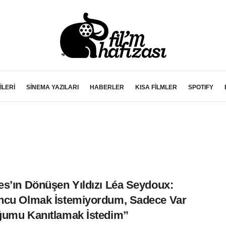
İLERİ
SİNEMA YAZILARI
HABERLER
KISA FİLMLER
SPOTIFY
s’ın Dönüşen Yıldızı Léa Seydoux:
cu Olmak İstemiyordum, Sadece Var
umu Kanıtlamak İstedim”