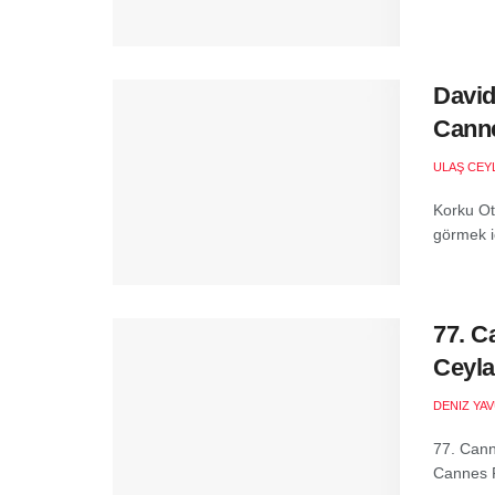
David
Canne
ULAŞ CEY
Korku Ot
görmek iç
77. C
Ceyla
DENIZ YA
77. Canne
Cannes Fi