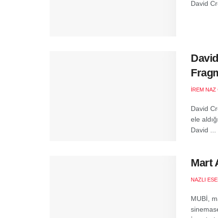
David Cr
David
Frag
İREM NAZ
David Cr
ele aldı
David ...
Mart 
NAZLI ES
MUBİ, mar
sinemase