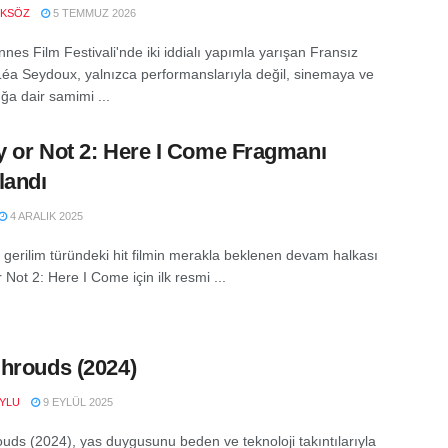
OKSÖZ
5 TEMMUZ 2026
nes Film Festivali'nde iki iddialı yapımla yarışan Fransız
éa Seydoux, yalnızca performanslarıyla değil, sinemaya ve
ğa dair samimi ...
 or Not 2: Here I Come Fragmanı
landı
4 ARALIK 2025
 gerilim türündeki hit filmin merakla beklenen devam halkası
Not 2: Here I Come için ilk resmi ...
hrouds (2024)
YLU
9 EYLÜL 2025
uds (2024), yas duygusunu beden ve teknoloji takıntılarıyla