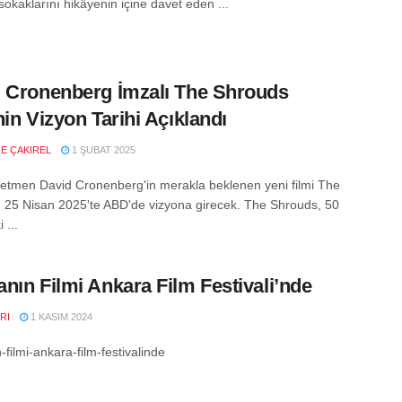
sokaklarını hikâyenin içine davet eden ...
 Cronenberg İmzalı The Shrouds
nin Vizyon Tarihi Açıklandı
E ÇAKIREL
1 ŞUBAT 2025
etmen David Cronenberg'in merakla beklenen yeni filmi The
 25 Nisan 2025'te ABD'de vizyona girecek. The Shrouds, 50
 ...
nın Filmi Ankara Film Festivali’nde
RI
1 KASIM 2024
filmi-ankara-film-festivalinde