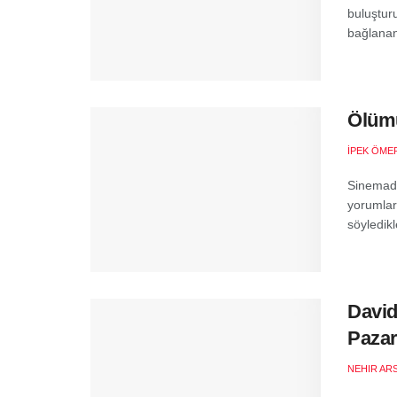
buluştur
bağlanan 
Ölümü
İPEK ÖMER
Sinemada
yorumlar
söyledikl
David
Pazar
NEHIR AR