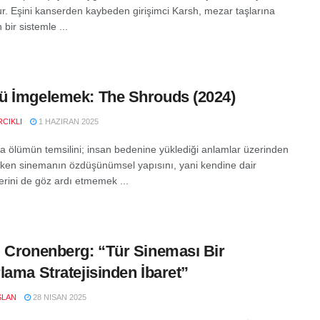
ur. Eşini kanserden kaybeden girişimci Karsh, mezar taşlarına
bir sistemle ...
 İmgelemek: The Shrouds (2024)
CIKLI
1 HAZIRAN 2025
 ölümün temsilini; insan bedenine yüklediği anlamlar üzerinden
ken sinemanın özdüşünümsel yapısını, yani kendine dair
erini de göz ardı etmemek ...
 Cronenberg: “Tür Sineması Bir
lama Stratejisinden İbaret”
SLAN
28 NISAN 2025