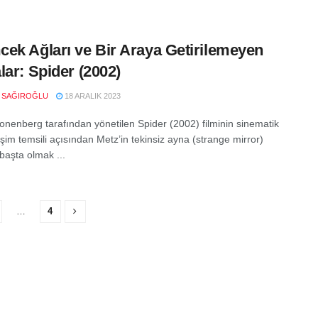
ek Ağları ve Bir Araya Getirilemeyen
lar: Spider (2002)
N SAĞIROĞLU
18 ARALIK 2023
onenberg tarafından yönetilen Spider (2002) filminin sinematik
eşim temsili açısından Metz’in tekinsiz ayna (strange mirror)
 başta olmak ...
…
4