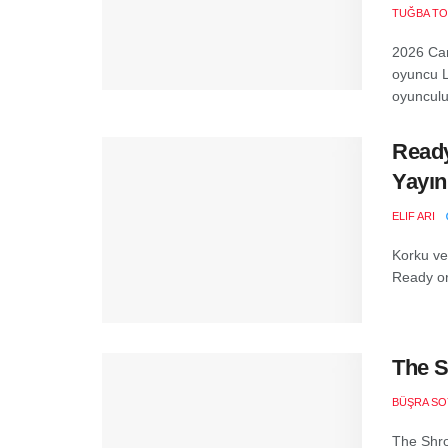
TUĞBA T
2026 Can
oyuncu L
oyunculu
Ready
Yayın
ELIF ARI
Korku ve
Ready or 
The S
BÜŞRA SO
The Shro