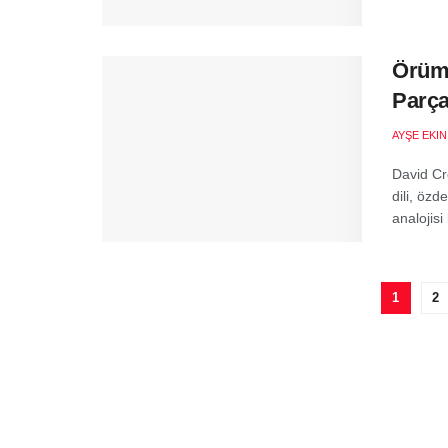
Örümc
Parça
AYŞE EKI
David Cr
dili, özd
analojisi
1
2