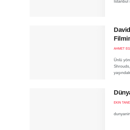
İstanbul 
David
Filmi
AHMET EG
Ünlü yön
Shrouds,
yaşındaki
Dünya
EKIN TANE
dunyanin-