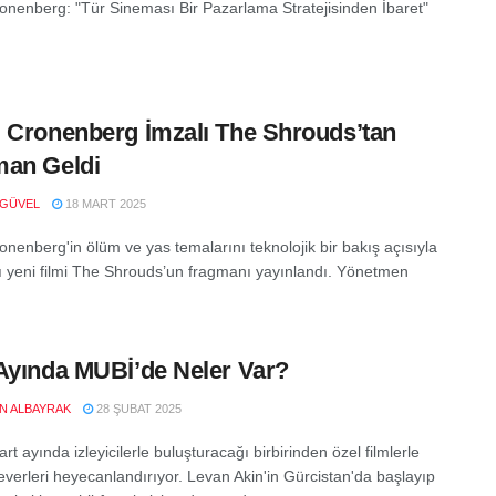
onenberg: "Tür Sineması Bir Pazarlama Stratejisinden İbaret"
 Cronenberg İmzalı The Shrouds’tan
man Geldi
 GÜVEL
18 MART 2025
onenberg'in ölüm ve yas temalarını teknolojik bir bakış açısıyla
ğı yeni filmi The Shrouds’un fragmanı yayınlandı. Yönetmen
Ayında MUBİ’de Neler Var?
EN ALBAYRAK
28 ŞUBAT 2025
t ayında izleyicilerle buluşturacağı birbirinden özel filmlerle
verleri heyecanlandırıyor. Levan Akin'in Gürcistan'da başlayıp