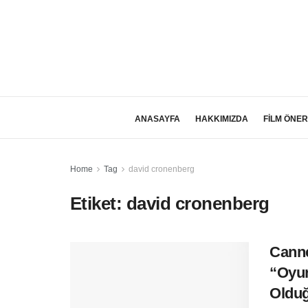
ANASAYFA
HAKKIMIZDA
FİLM ÖNER
Home
Tag
david cronenberg
Etiket:
david cronenberg
Canne
“Oyun
Olduğ