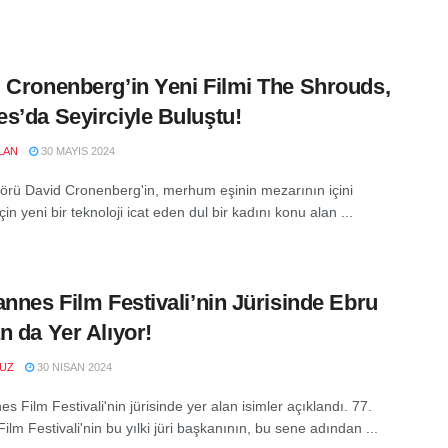
 Cronenberg’in Yeni Filmi The Shrouds,
s’da Seyirciyle Buluştu!
LAN
30 MAYIS 2024
örü David Cronenberg'in, merhum eşinin mezarının içini
in yeni bir teknoloji icat eden dul bir kadını konu alan ...
annes Film Festivali’nin Jürisinde Ebru
n da Yer Alıyor!
VUZ
30 NISAN 2024
s Film Festivali'nin jürisinde yer alan isimler açıklandı. 77.
lm Festivali'nin bu yılki jüri başkanının, bu sene adından ...