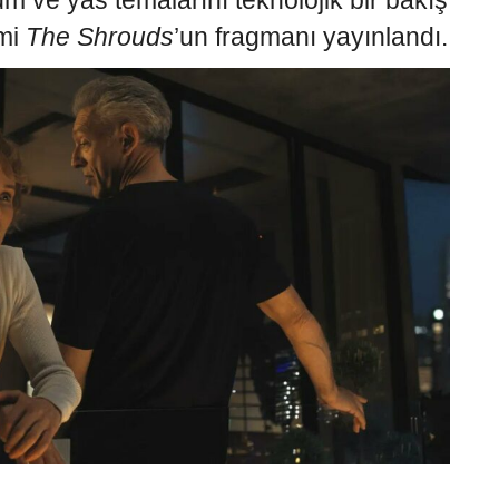
lüm ve yas temalarını teknolojik bir bakış
lmi
The Shrouds
’un fragmanı yayınlandı.