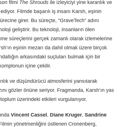
 son filmi
The Shrouds
ile izleyiciyi yine karanlık ve
ediyor. Filmde başarılı iş insanı Karsh, eşinin
ürecine girer. Bu süreçte, “GraveTech” adını
oloji geliştirir. Bu teknoloji, insanların ölen
üme süreçlerini gerçek zamanlı olarak izlemelerine
rsh’ın eşinin mezarı da dahil olmak üzere birçok
ndallığın arkasındaki suçluları bulmak için bir
komplonun içine çekilir.
nlık ve düşündürücü atmosferini yansıtarak
ını gözler önüne seriyor. Fragmanda, Karsh’ın yas
n toplum üzerindeki etkileri vurgulanıyor.
sunda
Vincent Cassel
,
Diane Kruger
,
Sandrine
 Filmin yönetmenliğini üstlenen Cronenberg,