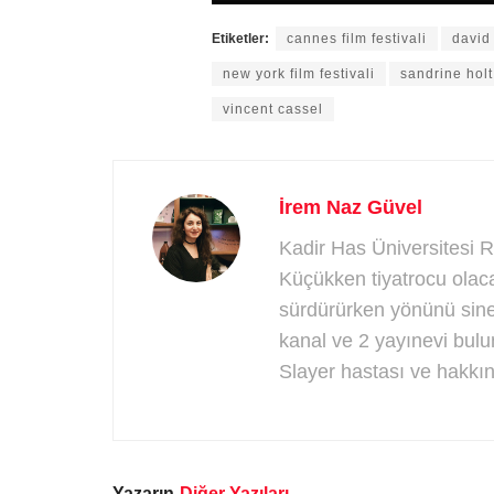
Etiketler:
cannes film festivali
david
new york film festivali
sandrine holt
vincent cassel
İrem Naz Güvel
Kadir Has Üniversitesi
Küçükken tiyatrocu olaca
sürdürürken yönünü sine
kanal ve 2 yayınevi bulu
Slayer hastası ve hakkı
Yazarın
Diğer Yazıları