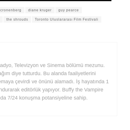
 cronenberg
diane kruger
guy pearce
the shrouds
Toronto Uluslararası Film Festivali
 Radyo, Televizyon ve Sinema bölümü mezunu.
ğım diye tutturdu. Bu alanda faaliyetlerini
maya çevirdi ve önünü alamadı. İş hayatında 1
ndurarak editörlük yapıyor. Buffy the Vampire
nda 7/24 konuşma potansiyeline sahip.