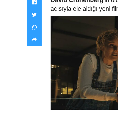
David Cronenberg
‘in ö
açısıyla ele aldığı yeni fi