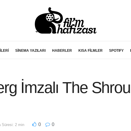
İLERİ
SİNEMA YAZILARI
HABERLER
KISA FİLMLER
SPOTIFY
rg İmzalı The Shro
0
0
Süresi: 2 min