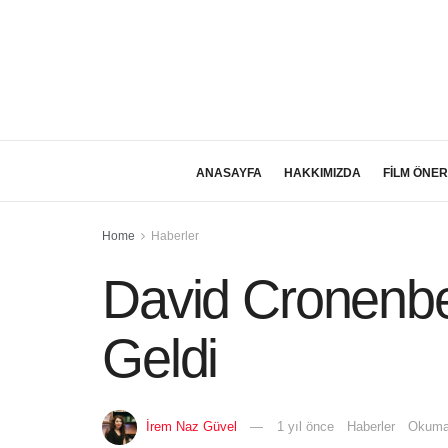
ANASAYFA
HAKKIMIZDA
FİLM ÖNER
Home
Haberler
David Cronenbe
Geldi
İrem Naz Güvel
1 yıl önce
Haberler
Okuma 