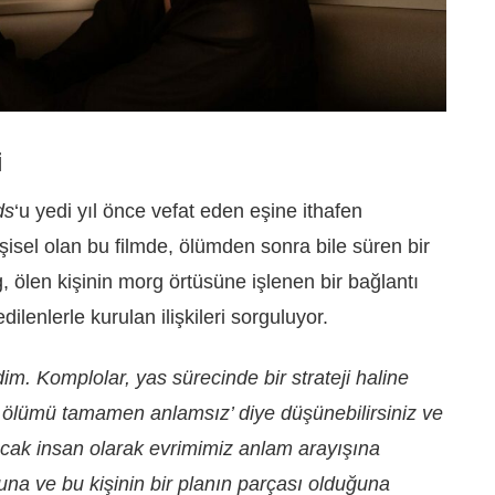
i
ds
‘u yedi yıl önce vefat eden eşine ithafen
isel olan bu filmde, ölümden sonra bile süren bir
g, ölen kişinin morg örtüsüne işlenen bir bağlantı
ilenlerle kurulan ilişkileri sorguluyor.
im. Komplolar, yas sürecinde bir strateji haline
nin ölümü tamamen anlamsız’ diye düşünebilirsiniz ve
ncak insan olarak evrimimiz anlam arayışına
una ve bu kişinin bir planın parçası olduğuna