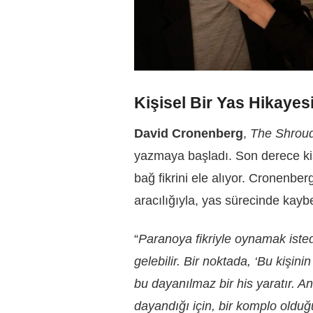
Kişisel Bir Yas Hikayes
David Cronenberg
,
The Shrou
yazmaya başladı. Son derece kiş
bağ fikrini ele alıyor. Cronenber
aracılığıyla, yas sürecinde kaybed
“
Paranoya fikriyle oynamak isted
gelebilir. Bir noktada, ‘Bu kişi
bu dayanılmaz bir his yaratır. A
dayandığı için, bir komplo olduğ