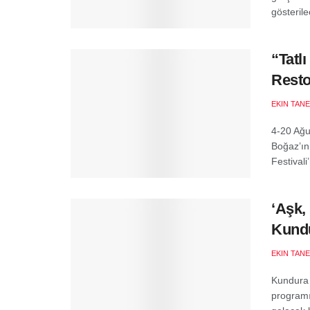
gösterile
“Tatl
Resto
EKIN TANE
4-20 Ağus
Boğaz’ın 
Festivali
‘Aşk,
Kund
EKIN TANE
Kundura 
programı