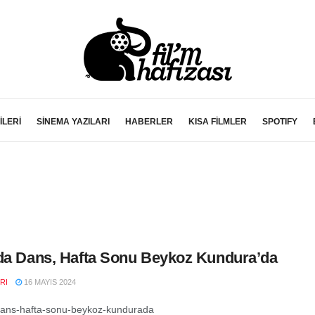
İLERİ
SİNEMA YAZILARI
HABERLER
KISA FİLMLER
SPOTIFY
da Dans, Hafta Sonu Beykoz Kundura’da
RI
16 MAYIS 2024
dans-hafta-sonu-beykoz-kundurada