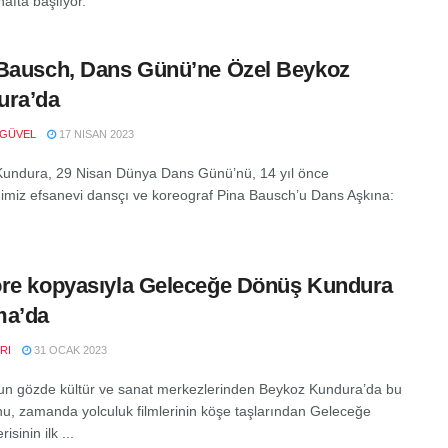
afta başlıyor.
Bausch, Dans Günü’ne Özel Beykoz
ura’da
 GÜVEL
17 NISAN 2023
undura, 29 Nisan Dünya Dans Günü’nü, 14 yıl önce
ğimiz efsanevi dansçı ve koreograf Pina Bausch’u Dans Aşkına:
re kopyasıyla Geleceğe Dönüş Kundura
ma’da
RI
31 OCAK 2023
’un gözde kültür ve sanat merkezlerinden Beykoz Kundura’da bu
nu, zamanda yolculuk filmlerinin köşe taşlarından Geleceğe
isinin ilk ...