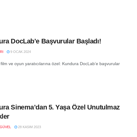
ra DocLab’e Başvurular Başladı!
RI
9 OCAK 2024
 film ve oyun yaratıcılarına özel: Kundura DocLab’e başvurular
ra Sinema’dan 5. Yaşa Özel Unutulmaz
kler
 GÜVEL
28 KASIM 2023