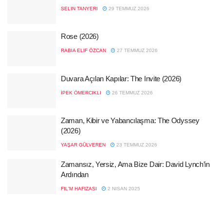
SELIN TANYERI
29 TEMMUZ 2026
Rose (2026)
RABIA ELIF ÖZCAN
27 TEMMUZ 2026
Duvara Açılan Kapılar: The Invite (2026)
İPEK ÖMERCIKLI
26 TEMMUZ 2026
Zaman, Kibir ve Yabancılaşma: The Odyssey
(2026)
YAŞAR GÜLVEREN
23 TEMMUZ 2026
Zamansız, Yersiz, Ama Bize Dair: David Lynch’in
Ardından
FIL'M HAFIZASI
2 NISAN 2025