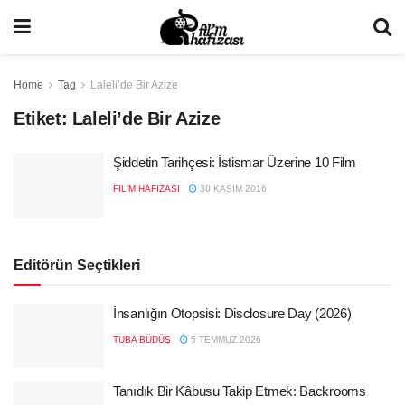
Home
Tag
Laleli’de Bir Azize
Etiket:
Laleli’de Bir Azize
Şiddetin Tarihçesi: İstismar Üzerine 10 Film
FIL'M HAFIZASI
30 KASIM 2016
Editörün Seçtikleri
İnsanlığın Otopsisi: Disclosure Day (2026)
TUBA BÜDÜŞ
5 TEMMUZ 2026
Tanıdık Bir Kâbusu Takip Etmek: Backrooms