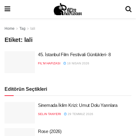
Home
Tag
lali
Etiket:
lali
45. İstanbul Film Festivali Günlükleri- 8
FIL'M HAFIZASI
16 NISAN 2026
Editörün Seçtikleri
Sinemada İklim Krizi: Umut Dolu Yarınlara
SELIN TANYERI
29 TEMMUZ 2026
Rose (2026)