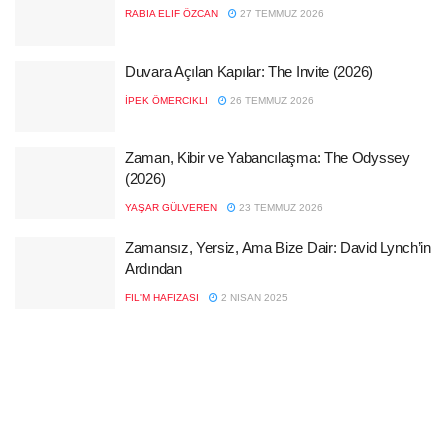
RABIA ELIF ÖZCAN
27 TEMMUZ 2026
Duvara Açılan Kapılar: The Invite (2026)
İPEK ÖMERCIKLI
26 TEMMUZ 2026
Zaman, Kibir ve Yabancılaşma: The Odyssey
(2026)
YAŞAR GÜLVEREN
23 TEMMUZ 2026
Zamansız, Yersiz, Ama Bize Dair: David Lynch’in
Ardından
FIL'M HAFIZASI
2 NISAN 2025