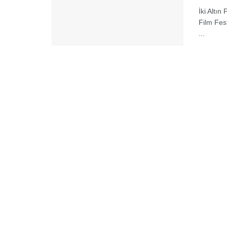
İki Altı
Film Fest
...