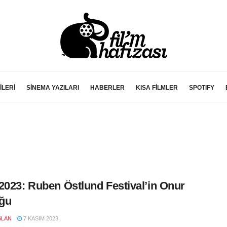
İLERİ
SİNEMA YAZILARI
HABERLER
KISA FİLMLER
SPOTIFY
2023: Ruben Östlund Festival’in Onur
ğu
SLAN
7 KASIM 2023