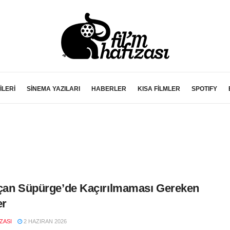
İLERİ
SİNEMA YAZILARI
HABERLER
KISA FİLMLER
SPOTIFY
çan Süpürge’de Kaçırılmaması Gereken
er
IZASI
2 HAZIRAN 2026