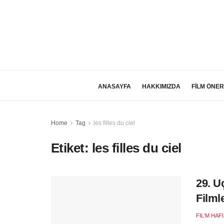
ANASAYFA
HAKKIMIZDA
FİLM ÖNER
Home
Tag
les filles du ciel
Etiket:
les filles du ciel
29. U
Filml
FIL'M HAF