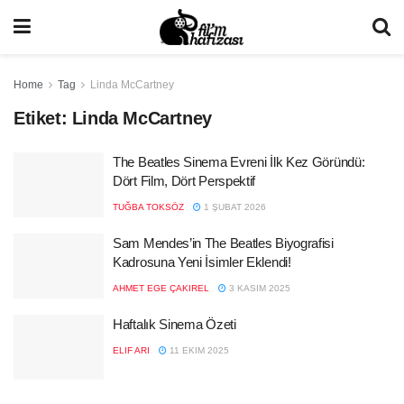
Home
Tag
Linda McCartney
Etiket:
Linda McCartney
The Beatles Sinema Evreni İlk Kez Göründü:
Dört Film, Dört Perspektif
TUĞBA TOKSÖZ
1 ŞUBAT 2026
Sam Mendes’in The Beatles Biyografisi
Kadrosuna Yeni İsimler Eklendi!
AHMET EGE ÇAKIREL
3 KASIM 2025
Haftalık Sinema Özeti
ELIF ARI
11 EKIM 2025