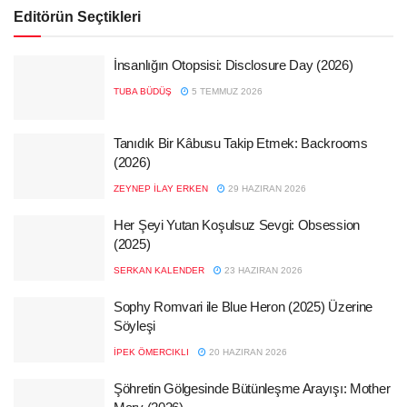
Editörün Seçtikleri
İnsanlığın Otopsisi: Disclosure Day (2026)
TUBA BÜDÜŞ
5 TEMMUZ 2026
Tanıdık Bir Kâbusu Takip Etmek: Backrooms
(2026)
ZEYNEP İLAY ERKEN
29 HAZIRAN 2026
Her Şeyi Yutan Koşulsuz Sevgi: Obsession
(2025)
SERKAN KALENDER
23 HAZIRAN 2026
Sophy Romvari ile Blue Heron (2025) Üzerine
Söyleşi
İPEK ÖMERCIKLI
20 HAZIRAN 2026
Şöhretin Gölgesinde Bütünleşme Arayışı: Mother