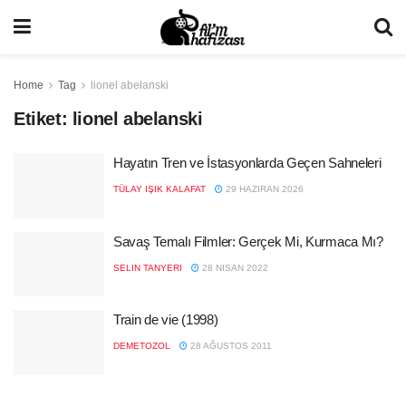
Home
Tag
lionel abelanski
Etiket:
lionel abelanski
Hayatın Tren ve İstasyonlarda Geçen Sahneleri
TÜLAY IŞIK KALAFAT
29 HAZIRAN 2026
Savaş Temalı Filmler: Gerçek Mi, Kurmaca Mı?
SELIN TANYERI
28 NISAN 2022
Train de vie (1998)
DEMETOZOL
28 AĞUSTOS 2011