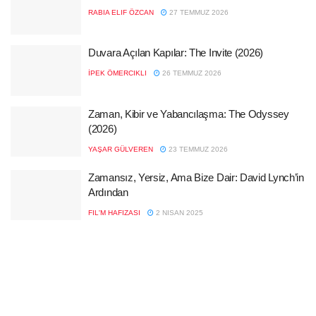
RABIA ELIF ÖZCAN
27 TEMMUZ 2026
Duvara Açılan Kapılar: The Invite (2026)
İPEK ÖMERCIKLI
26 TEMMUZ 2026
Zaman, Kibir ve Yabancılaşma: The Odyssey
(2026)
YAŞAR GÜLVEREN
23 TEMMUZ 2026
Zamansız, Yersiz, Ama Bize Dair: David Lynch’in
Ardından
FIL'M HAFIZASI
2 NISAN 2025