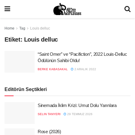
Home
Tag
Louis delluc
Etiket:
Louis delluc
“Saint Omer” ve “Pacifiction”, 2022 Louis-Delluc
Ödülünün Sahibi Oldu!
BERKE KABASAKAL
2 ARALIK 2022
Editörün Seçtikleri
Sinemada İklim Krizi: Umut Dolu Yarınlara
SELIN TANYERI
29 TEMMUZ 2026
Rose (2026)