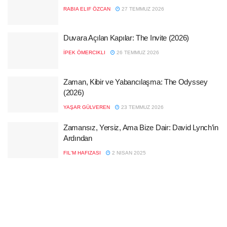
RABIA ELIF ÖZCAN
27 TEMMUZ 2026
Duvara Açılan Kapılar: The Invite (2026)
İPEK ÖMERCIKLI
26 TEMMUZ 2026
Zaman, Kibir ve Yabancılaşma: The Odyssey
(2026)
YAŞAR GÜLVEREN
23 TEMMUZ 2026
Zamansız, Yersiz, Ama Bize Dair: David Lynch’in
Ardından
FIL'M HAFIZASI
2 NISAN 2025