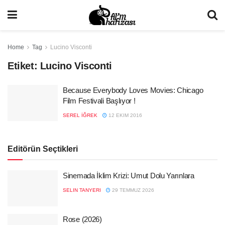
Home
Tag
Lucino Visconti
Etiket:
Lucino Visconti
Because Everybody Loves Movies: Chicago
Film Festivali Başlıyor !
SEREL İĞREK
12 EKIM 2016
Editörün Seçtikleri
Sinemada İklim Krizi: Umut Dolu Yarınlara
SELIN TANYERI
29 TEMMUZ 2026
Rose (2026)