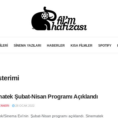
İLERİ
SİNEMA YAZILARI
HABERLER
KISA FİLMLER
SPOTIFY
terimi
atek Şubat-Nisan Programı Açıklandı
TANERI
28 OCAK 2022
k/Sinema Evi'nin Şubat-Nisan programı açıklandı. Sinematek