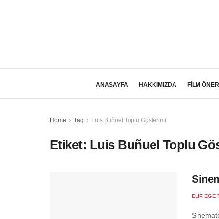
ANASAYFA
HAKKIMIZDA
FİLM ÖNER
Home
Tag
Luis Buñuel Toplu Gösterimi
Etiket:
Luis Buñuel Toplu Gös
Sinem
ELIF EGE 
Sinemate