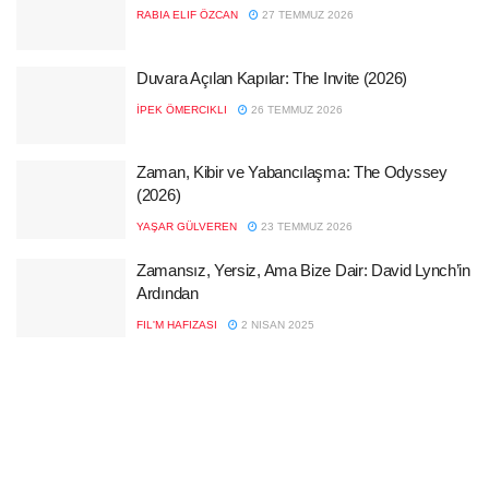
RABIA ELIF ÖZCAN
27 TEMMUZ 2026
Duvara Açılan Kapılar: The Invite (2026)
İPEK ÖMERCIKLI
26 TEMMUZ 2026
Zaman, Kibir ve Yabancılaşma: The Odyssey
(2026)
YAŞAR GÜLVEREN
23 TEMMUZ 2026
Zamansız, Yersiz, Ama Bize Dair: David Lynch’in
Ardından
FIL'M HAFIZASI
2 NISAN 2025