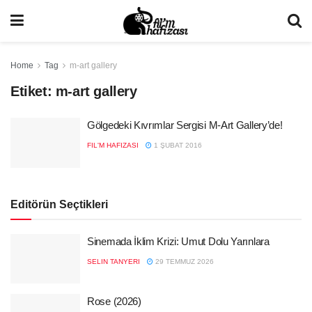
Home
Tag
m-art gallery
Etiket:
m-art gallery
Gölgedeki Kıvrımlar Sergisi M-Art Gallery’de!
FIL'M HAFIZASI
1 ŞUBAT 2016
Editörün Seçtikleri
Sinemada İklim Krizi: Umut Dolu Yarınlara
SELIN TANYERI
29 TEMMUZ 2026
Rose (2026)