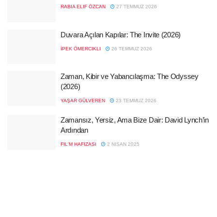
RABIA ELIF ÖZCAN
27 TEMMUZ 2026
Duvara Açılan Kapılar: The Invite (2026)
İPEK ÖMERCIKLI
26 TEMMUZ 2026
Zaman, Kibir ve Yabancılaşma: The Odyssey
(2026)
YAŞAR GÜLVEREN
23 TEMMUZ 2026
Zamansız, Yersiz, Ama Bize Dair: David Lynch’in
Ardından
FIL'M HAFIZASI
2 NISAN 2025