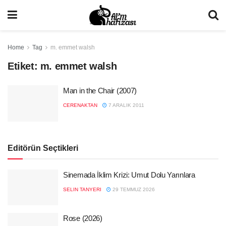
Home
Tag
m. emmet walsh
Etiket:
m. emmet walsh
Man in the Chair (2007)
CERENAKTAN
7 ARALIK 2011
Editörün Seçtikleri
Sinemada İklim Krizi: Umut Dolu Yarınlara
SELIN TANYERI
29 TEMMUZ 2026
Rose (2026)