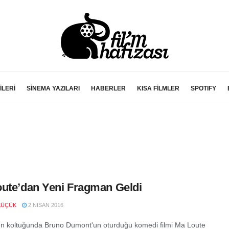
İLERİ
SİNEMA YAZILARI
HABERLER
KISA FİLMLER
SPOTIFY
ute’dan Yeni Fragman Geldi
KÜÇÜK
2 NISAN 2016
 koltuğunda Bruno Dumont'un oturduğu komedi filmi Ma Loute