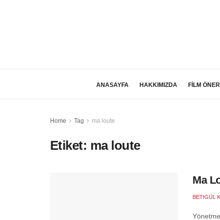
ANASAYFA
HAKKIMIZDA
FİLM ÖNER
Home
Tag
ma loute
Etiket:
ma loute
Ma Lo
BETIGÜL 
Yönetmen