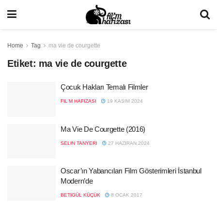
Home
Tag
ma vie de courgette
Etiket:
ma vie de courgette
Çocuk Hakları Temalı Filmler
FIL'M HAFIZASI
19 KASIM 2024
Ma Vie De Courgette (2016)
SELIN TANYERI
27 HAZIRAN 2024
Oscar’ın Yabancıları Film Gösterimleri İstanbul
Modern’de
BETIGÜL KÜÇÜK
8 OCAK 2017