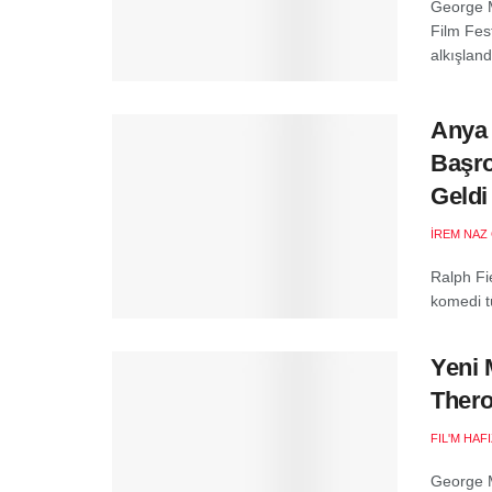
George M
Film Fes
alkışland
Anya 
Başro
Geldi
İREM NAZ
Ralph Fi
komedi t
Yeni 
Ther
FIL'M HAF
George M