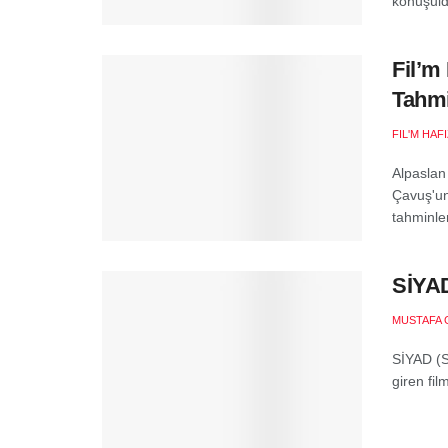
konuşuld
Fil’m
Tahmi
FIL'M HAF
Alpaslan
Çavuş'un
tahminle
SİYAD
MUSTAFA 
SİYAD (S
giren fil