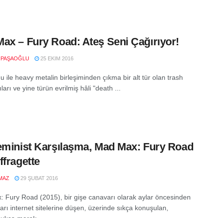
ax – Fury Road: Ateş Seni Çağırıyor!
 PAŞAOĞLU
25 EKIM 2016
 ile heavy metalin birleşiminden çıkma bir alt tür olan trash
ıları ve yine türün evrilmiş hâli "death ...
eminist Karşılaşma, Mad Max: Fury Road
ffragette
MAZ
29 ŞUBAT 2016
 Fury Road (2015), bir gişe canavarı olarak aylar öncesinden
arı internet sitelerine düşen, üzerinde sıkça konuşulan,