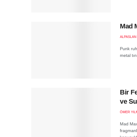
Mad M
ALPASLAN
Punk ruhu
metal tın
Bir F
ve Su
ÖMER YIL
Mad Max:
fragmanl