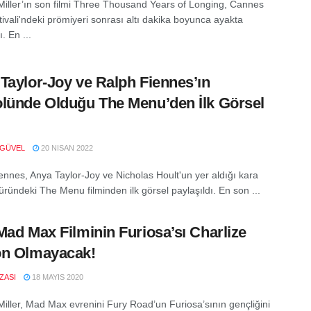
iller’ın son filmi Three Thousand Years of Longing, Cannes
tivali'ndeki prömiyeri sonrası altı dakika boyunca ayakta
ı. En ...
Taylor-Joy ve Ralph Fiennes’ın
lünde Olduğu The Menu’den İlk Görsel
 GÜVEL
20 NISAN 2022
ennes, Anya Taylor-Joy ve Nicholas Hoult'un yer aldığı kara
üründeki The Menu filminden ilk görsel paylaşıldı. En son ...
Mad Max Filminin Furiosa’sı Charlize
on Olmayacak!
IZASI
18 MAYIS 2020
iller, Mad Max evrenini Fury Road’un Furiosa’sının gençliğini