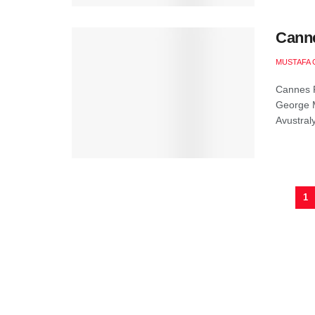
Canne
MUSTAFA 
Cannes Fi
George M
Avustraly
1