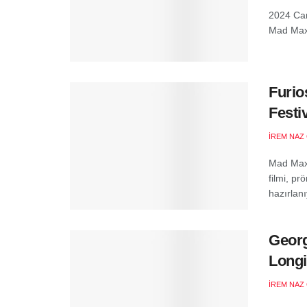
2024 Cann
Mad Max 
Furio
Festi
İREM NAZ
Mad Max:
filmi, p
hazırlanı
Georg
Long
İREM NAZ