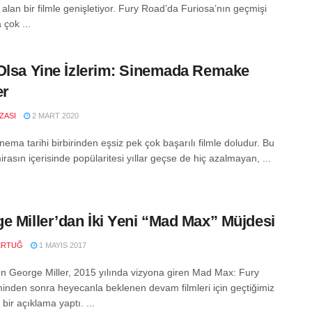
alan bir filmle genişletiyor. Fury Road’da Furiosa’nın geçmişi
 çok ...
Olsa Yine İzlerim: Sinemada Remake
er
IZASI
2 MART 2020
ema tarihi birbirinden eşsiz pek çok başarılı filmle doludur. Bu
rasın içerisinde popülaritesi yıllar geçse de hiç azalmayan, ...
e Miller’dan İki Yeni “Mad Max” Müjdesi
ERTUĞ
1 MAYIS 2017
 George Miller, 2015 yılında vizyona giren Mad Max: Fury
minden sonra heyecanla beklenen devam filmleri için geçtiğimiz
bir açıklama yaptı. ...