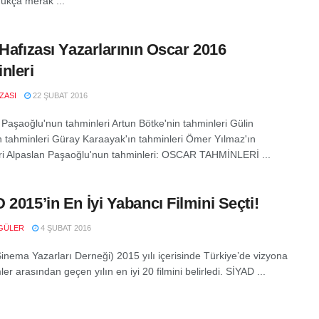
ukça merak ...
 Hafızası Yazarlarının Oscar 2016
nleri
IZASI
22 ŞUBAT 2016
 Paşaoğlu'nun tahminleri Artun Bötke'nin tahminleri Gülin
 tahminleri Güray Karaayak'ın tahminleri Ömer Yılmaz'ın
ri Alpaslan Paşaoğlu'nun tahminleri: OSCAR TAHMİNLERİ ...
 2015’in En İyi Yabancı Filmini Seçti!
GÜLER
4 ŞUBAT 2016
inema Yazarları Derneği) 2015 yılı içerisinde Türkiye’de vizyona
mler arasından geçen yılın en iyi 20 filmini belirledi. SİYAD ...