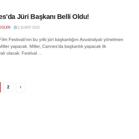
s’da Jüri Başkanı Belli Oldu!
GÜLER
2 ŞUBAT 2016
lm Festivali'nin bu yılki jüri başkanlığını Avustralyalı yönetmen
iller yapacak. Miller, Cannes’da başkanlık yapacak ilk
alı olacak. Festival ...
2