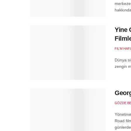
merkeze 
hakkında
Yine 
Filml
FIL'M HAF
Dünya sin
zengin mi
Georg
GÖZDE B
Yönetmen
Road fil
günlerde 