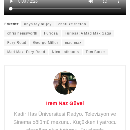
Etiketler:
anya taylor-joy
charlize theron
chris hemsworth
Furiosa
Furiosa: A Mad Max Saga
Fury Road
George Miller
mad max
Mad Max: Fury Road
Nico Lathouris
Tom Burke
İrem Naz Güvel
Kadir Has Üniversitesi Radyo, Televizyon ve
Sinema bölümü mezunu. Küçükken tiyatrocu