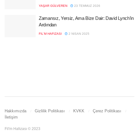
YAŞAR GÜLVEREN
23 TEMMUZ 2026
Zamansız, Yersiz, Ama Bize Dair: David Lynch’in
Ardından
FIL'M HAFIZASI
2 NISAN 2025
Hakkımızda
Gizlilik Politikası
KVKK
Çerez Politikası
İletişim
Fil'm Hafızası © 2023