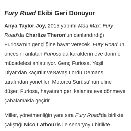
Fury Road
Ekibi Geri Dönüyor
Anya Taylor-Joy,
2015 yapımı
Mad Max:
Fury
Road
‘da
Charlize Theron
‘un canlandırdığı
Furiosa’nın gençliğine hayat verecek.
Fury Road
‘un
öncesini anlatan
Furiosa
‘da karakterin eve dönme
mücadelesi anlatılıyor. Genç Furiosa, Yeşil
Diyar’dan kaçırılır veSavaş Lordu Demans
tarafından yönetilen Motorcu Sürüsü’nün eline
düşer. Furiosa, hayatının geri kalanını eve dönmeye
çabalamakla geçirir.
Miller, yönetmenliğin yanı sıra
Fury Road’
da birlikte
çalıştığı
Nico Lathouris
ile senaryoyu birlikte