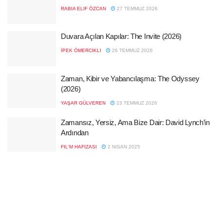
RABIA ELIF ÖZCAN
27 TEMMUZ 2026
Duvara Açılan Kapılar: The Invite (2026)
İPEK ÖMERCIKLI
26 TEMMUZ 2026
Zaman, Kibir ve Yabancılaşma: The Odyssey
(2026)
YAŞAR GÜLVEREN
23 TEMMUZ 2026
Zamansız, Yersiz, Ama Bize Dair: David Lynch’in
Ardından
FIL'M HAFIZASI
2 NISAN 2025