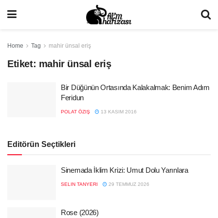
Home
Tag
mahir ünsal eriş
Etiket:
mahir ünsal eriş
Bir Düğünün Ortasında Kalakalmak: Benim Adım
Feridun
POLAT ÖZIŞ
13 KASIM 2016
Editörün Seçtikleri
Sinemada İklim Krizi: Umut Dolu Yarınlara
SELIN TANYERI
29 TEMMUZ 2026
Rose (2026)