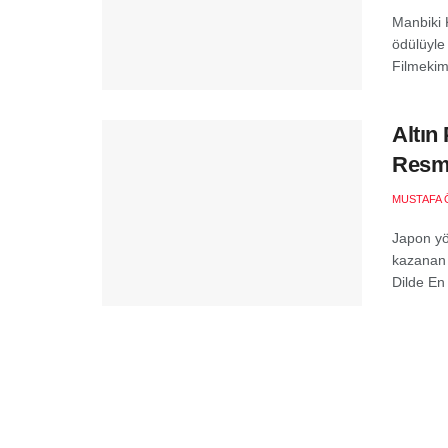
Manbiki 
ödülüyle
Filmekimi
Altın
Resm
MUSTAFA 
Japon yö
kazanan 
Dilde En İ