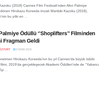
Kazoku (2018) Cannes Film Festivali’nden Altın Palmiye
 dönen Hirokazu Koreeda imzalı Manbiki Kazoku (2018),
’nin bu yılki en ...
 Palmiye Ödüllü ‘’Shoplifters’’ Filminden
i Fragman Geldi
ÖZYURT
6 EKIM 2018
netmen Hirokazu Koreeda’nın bu yıl Cannes’da büyük ödülü
filmi, 2019’da gerçekleşecek Akademi Ödülleri’nde de ‘’Yabancı
yi ...