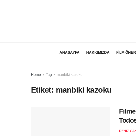
ANASAYFA
HAKKIMIZDA
FİLM ÖNER
Home
Tag
manbiki kazoku
Etiket:
manbiki kazoku
Filme
Todos
DENIZ CA