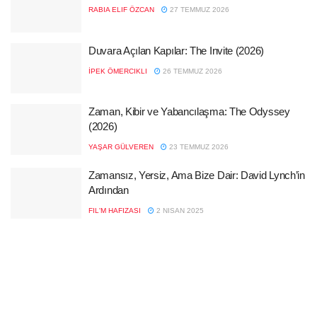
RABIA ELIF ÖZCAN
27 TEMMUZ 2026
Duvara Açılan Kapılar: The Invite (2026)
İPEK ÖMERCIKLI
26 TEMMUZ 2026
Zaman, Kibir ve Yabancılaşma: The Odyssey
(2026)
YAŞAR GÜLVEREN
23 TEMMUZ 2026
Zamansız, Yersiz, Ama Bize Dair: David Lynch’in
Ardından
FIL'M HAFIZASI
2 NISAN 2025