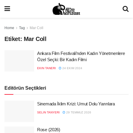
Home
Tag
Mar Coll
Etiket:
Mar Coll
Ankara Film Festivali’nden Kadın Yönetmenlere
Özel Seçki: Bir Kadın Filmi
EKIN TANERI
24 EKIM 2024
Editörün Seçtikleri
Sinemada İklim Krizi: Umut Dolu Yarınlara
SELIN TANYERI
29 TEMMUZ 2026
Rose (2026)