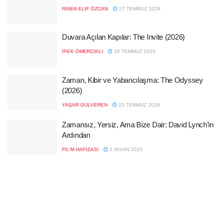
RABIA ELIF ÖZCAN
27 TEMMUZ 2026
Duvara Açılan Kapılar: The Invite (2026)
İPEK ÖMERCIKLI
26 TEMMUZ 2026
Zaman, Kibir ve Yabancılaşma: The Odyssey
(2026)
YAŞAR GÜLVEREN
23 TEMMUZ 2026
Zamansız, Yersiz, Ama Bize Dair: David Lynch’in
Ardından
FIL'M HAFIZASI
2 NISAN 2025