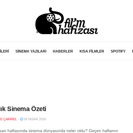
İLERİ
SİNEMA YAZILARI
HABERLER
KISA FİLMLER
SPOTIFY
lık Sinema Özeti
E ÇAKIREL
26 NISAN 2026
san haftasında sinema dünyasında neler oldu? Geçen haftanın