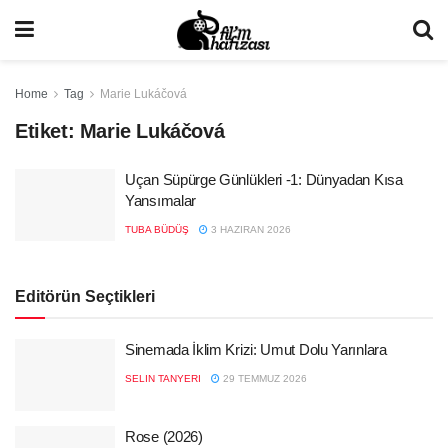
Home
Tag
Marie Lukáčová
Etiket:
Marie Lukáčová
Uçan Süpürge Günlükleri -1: Dünyadan Kısa
Yansımalar
TUBA BÜDÜŞ
3 HAZIRAN 2026
Editörün Seçtikleri
Sinemada İklim Krizi: Umut Dolu Yarınlara
SELIN TANYERI
29 TEMMUZ 2026
Rose (2026)