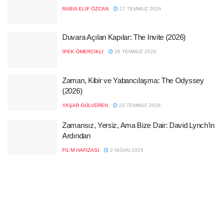
RABIA ELIF ÖZCAN
27 TEMMUZ 2026
Duvara Açılan Kapılar: The Invite (2026)
İPEK ÖMERCIKLI
26 TEMMUZ 2026
Zaman, Kibir ve Yabancılaşma: The Odyssey
(2026)
YAŞAR GÜLVEREN
23 TEMMUZ 2026
Zamansız, Yersiz, Ama Bize Dair: David Lynch’in
Ardından
FIL'M HAFIZASI
2 NISAN 2025