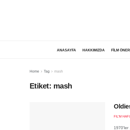
ANASAYFA
HAKKIMIZDA
FİLM ÖNER
Home
Tag
mash
Etiket:
mash
Oldie
FIL'M HAF
1970'ler 