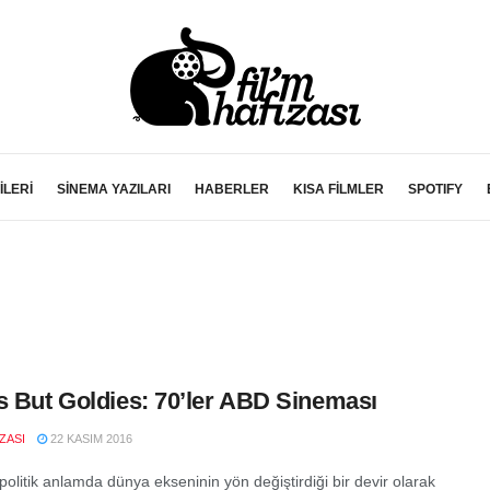
İLERİ
SİNEMA YAZILARI
HABERLER
KISA FİLMLER
SPOTIFY
s But Goldies: 70’ler ABD Sineması
IZASI
22 KASIM 2016
politik anlamda dünya ekseninin yön değiştirdiği bir devir olarak