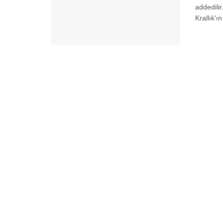
addedili
Krallık'ın