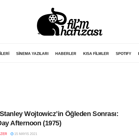
İLERİ
SİNEMA YAZILARI
HABERLER
KISA FİLMLER
SPOTIFY
Stanley Wojtowicz’in Öğleden Sonrası:
ay Afternoon (1975)
UZER
15 MAYIS 2021