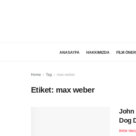
ANASAYFA
HAKKIMIZDA
FİLM ÖNER
Home
Tag
max weber
Etiket:
max weber
John 
Dog D
İREM YAV