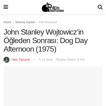
Home
Sinema Yazıları
Film Analizleri
John Stanley Wojtowicz’in
Öğleden Sonrası: Dog Day
Afternoon (1975)
İrem Yavuzer
5 yıl önce
Okuma Süresi: 8 min