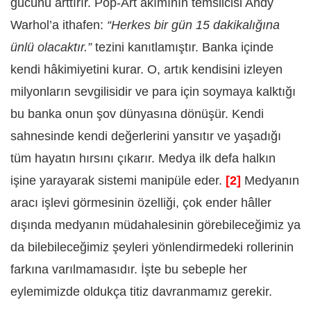
gücünü arttırır. Pop-Art akımının temsilcisi Andy
Warhol’a ithafen:
“Herkes bir gün 15 dakikalığına
ünlü olacaktır.”
tezini kanıtlamıştır. Banka içinde
kendi hâkimiyetini kurar. O, artık kendisini izleyen
milyonların sevgilisidir ve para için soymaya kalktığı
bu banka onun şov dünyasına dönüşür. Kendi
sahnesinde kendi değerlerini yansıtır ve yaşadığı
tüm hayatın hırsını çıkarır. Medya ilk defa halkın
işine yarayarak sistemi manipüle eder.
[2]
Medyanın
aracı işlevi görmesinin özelliği, çok ender hâller
dışında medyanın müdahalesinin görebileceğimiz ya
da bilebileceğimiz şeyleri yönlendirmedeki rollerinin
farkına varılmamasıdır. İşte bu sebeple her
eylemimizde oldukça titiz davranmamız gerekir.