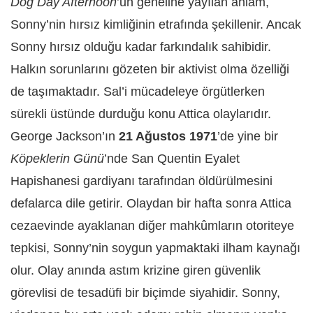
Dog Day Afternoon
’un geneline yayılan anlam,
Sonny’nin hırsız kimliğinin etrafında şekillenir. Ancak
Sonny hırsız olduğu kadar farkındalık sahibidir.
Halkın sorunlarını gözeten bir aktivist olma özelliği
de taşımaktadır. Sal’i mücadeleye örgütlerken
sürekli üstünde durduğu konu Attica olaylarıdır.
George Jackson’ın
21 Ağustos 1971
’de yine bir
Köpeklerin Günü
’nde San Quentin Eyalet
Hapishanesi gardiyanı tarafından öldürülmesini
defalarca dile getirir. Olaydan bir hafta sonra Attica
cezaevinde ayaklanan diğer mahkûmların otoriteye
tepkisi, Sonny’nin soygun yapmaktaki ilham kaynağı
olur. Olay anında astım krizine giren güvenlik
görevlisi de tesadüfi bir biçimde siyahidir. Sonny,