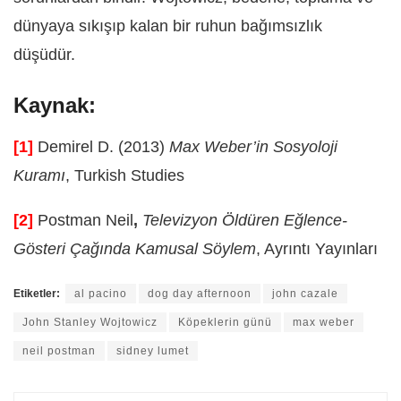
dünyaya sıkışıp kalan bir ruhun bağımsızlık
düşüdür.
Kaynak:
[1]
Demirel D. (2013)
Max Weber’in Sosyoloji
Kuramı
, Turkish Studies
[2]
Postman Neil
,
Televizyon Öldüren Eğlence-
Gösteri Çağında Kamusal Söylem
, Ayrıntı Yayınları
Etiketler:
al pacino
dog day afternoon
john cazale
John Stanley Wojtowicz
Köpeklerin günü
max weber
neil postman
sidney lumet