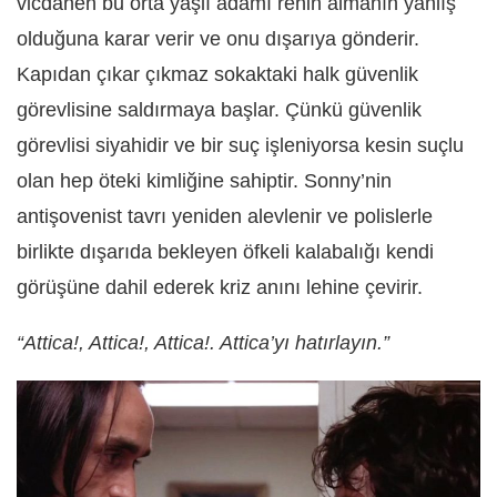
vicdanen bu orta yaşlı adamı rehin almanın yanlış
olduğuna karar verir ve onu dışarıya gönderir.
Kapıdan çıkar çıkmaz sokaktaki halk güvenlik
görevlisine saldırmaya başlar. Çünkü güvenlik
görevlisi siyahidir ve bir suç işleniyorsa kesin suçlu
olan hep öteki kimliğine sahiptir. Sonny’nin
antişovenist tavrı yeniden alevlenir ve polislerle
birlikte dışarıda bekleyen öfkeli kalabalığı kendi
görüşüne dahil ederek kriz anını lehine çevirir.
“Attica!, Attica!, Attica!. Attica’yı hatırlayın.”