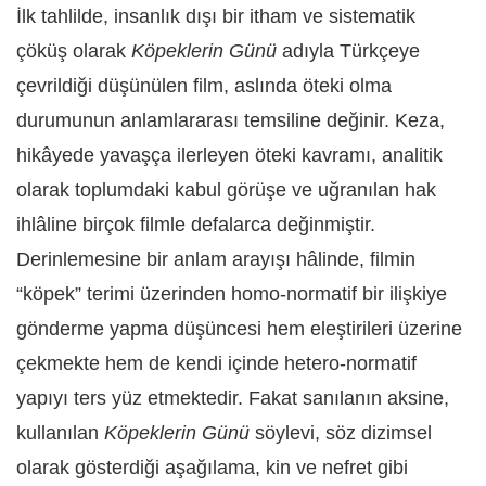
İlk tahlilde, insanlık dışı bir itham ve sistematik
çöküş olarak
K
öpeklerin Günü
adıyla
T
ürkçeye
çevrildiği düşünülen film, aslında öteki olma
durumunun anlamlararası temsiline değinir. Keza,
hikâyede yavaşça ilerleyen öteki kavramı, analitik
olarak toplumdaki kabul görüşe ve uğranılan hak
ihlâline birçok filmle defalarca değinmiştir.
Derinlemesine bir anlam arayışı hâlinde, filmin
“köpek” terimi üzerinden homo-normatif bir ilişkiye
gönderme yapma düşüncesi hem eleştirileri üzerine
çekmekte hem de kendi içinde hetero-normatif
yapıyı ters yüz
etmektedir
. Fakat sanılanın aksine,
kullanılan
Köpeklerin Günü
söylevi,
söz dizimsel
olarak gösterdiği aşağılama, kin ve nefret gibi