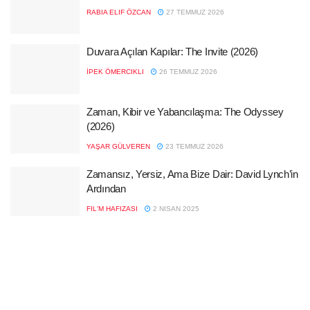
RABIA ELIF ÖZCAN
27 TEMMUZ 2026
Duvara Açılan Kapılar: The Invite (2026)
İPEK ÖMERCIKLI
26 TEMMUZ 2026
Zaman, Kibir ve Yabancılaşma: The Odyssey
(2026)
YAŞAR GÜLVEREN
23 TEMMUZ 2026
Zamansız, Yersiz, Ama Bize Dair: David Lynch’in
Ardından
FIL'M HAFIZASI
2 NISAN 2025