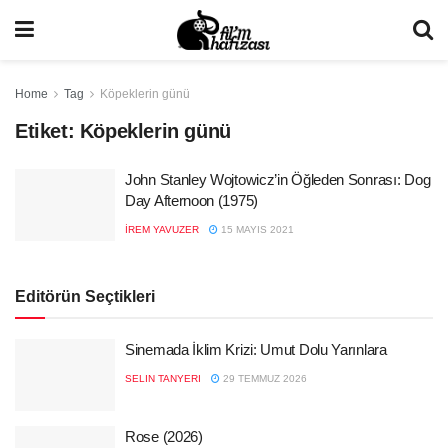
Home
Tag
Köpeklerin günü
Etiket:
Köpeklerin günü
John Stanley Wojtowicz’in Öğleden Sonrası: Dog
Day Afternoon (1975)
İREM YAVUZER
15 MAYIS 2021
Editörün Seçtikleri
Sinemada İklim Krizi: Umut Dolu Yarınlara
SELIN TANYERI
29 TEMMUZ 2026
Rose (2026)