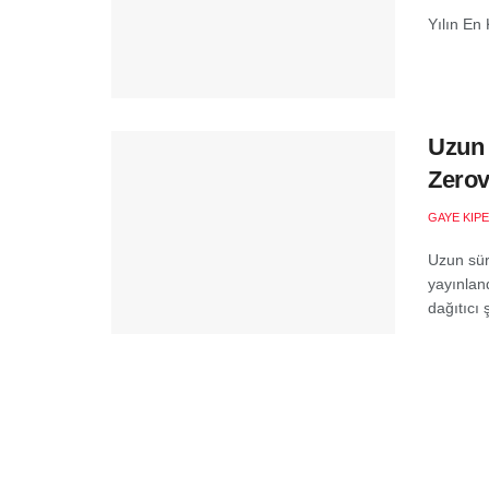
Yılın En 
Uzun 
Zerov
GAYE KIP
Uzun sür
yayınlan
dağıtıcı ş