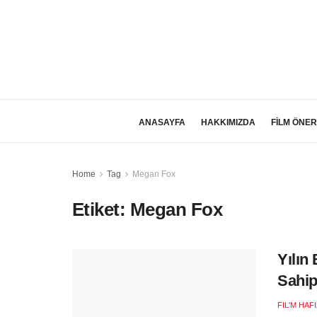
ANASAYFA
HAKKIMIZDA
FİLM ÖNER
Home
Tag
Megan Fox
Etiket:
Megan Fox
Yılın
Sahip
FIL'M HAF