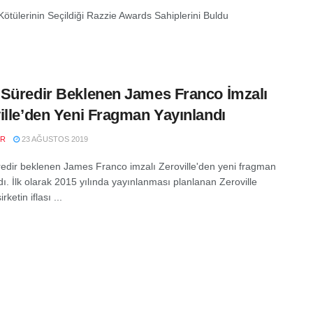
Kötülerinin Seçildiği Razzie Awards Sahiplerini Buldu
Süredir Beklenen James Franco İmzalı
ille’den Yeni Fragman Yayınlandı
ER
23 AĞUSTOS 2019
edir beklenen James Franco imzalı Zeroville'den yeni fragman
dı. İlk olarak 2015 yılında yayınlanması planlanan Zeroville
irketin iflası ...