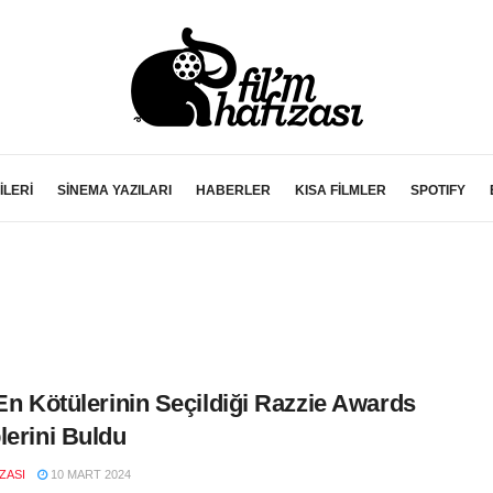
İLERİ
SİNEMA YAZILARI
HABERLER
KISA FİLMLER
SPOTIFY
 En Kötülerinin Seçildiği Razzie Awards
lerini Buldu
IZASI
10 MART 2024