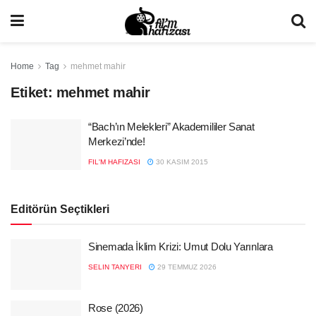
Home
Tag
mehmet mahir
Etiket:
mehmet mahir
“Bach’ın Melekleri” Akademililer Sanat
Merkezi’nde!
FIL'M HAFIZASI
30 KASIM 2015
Editörün Seçtikleri
Sinemada İklim Krizi: Umut Dolu Yarınlara
SELIN TANYERI
29 TEMMUZ 2026
Rose (2026)