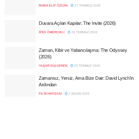
RABIA ELIF ÖZCAN
27 TEMMUZ 2026
Duvara Açılan Kapılar: The Invite (2026)
İPEK ÖMERCIKLI
26 TEMMUZ 2026
Zaman, Kibir ve Yabancılaşma: The Odyssey
(2026)
YAŞAR GÜLVEREN
23 TEMMUZ 2026
Zamansız, Yersiz, Ama Bize Dair: David Lynch’in
Ardından
FIL'M HAFIZASI
2 NISAN 2025