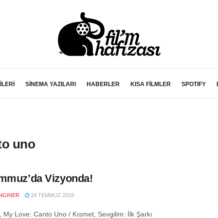
İLERİ
SİNEMA YAZILARI
HABERLER
KISA FİLMLER
SPOTIFY
to uno
mmuz’da Vizyonda!
NGINER
18 TEMMUZ 2018
 My Love: Canto Uno / Kısmet, Sevgilim: İlk Şarkı