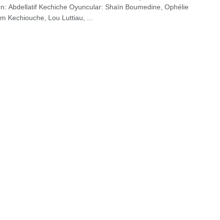
: Abdellatif Kechiche Oyuncular: Shaïn Boumedine, Ophélie
im Kechiouche, Lou Luttiau, ...