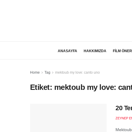
ANASAYFA
HAKKIMIZDA
FİLM ÖNER
Home
Tag
mektoub my love: canto uno
Etiket:
mektoub my love: can
20 Te
ZEYNEP E
Mektoub,