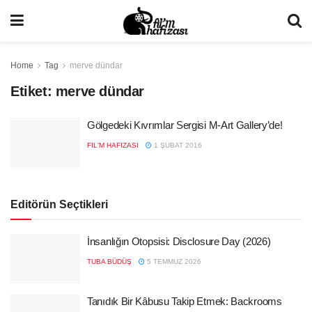
Home
Tag
merve dündar
Etiket:
merve dündar
Gölgedeki Kıvrımlar Sergisi M-Art Gallery’de!
FIL'M HAFIZASI
1 ŞUBAT 2016
Editörün Seçtikleri
İnsanlığın Otopsisi: Disclosure Day (2026)
TUBA BÜDÜŞ
5 TEMMUZ 2026
Tanıdık Bir Kâbusu Takip Etmek: Backrooms