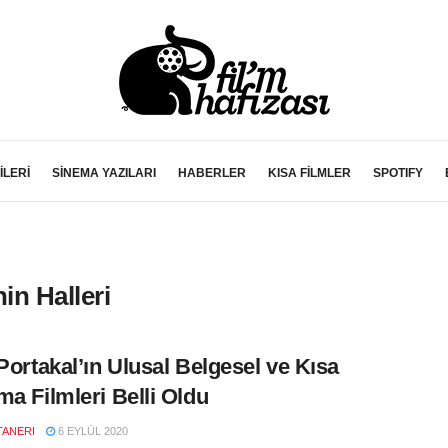
İLERİ
SİNEMA YAZILARI
HABERLER
KISA FİLMLER
SPOTIFY
n Halleri
 Portakal’ın Ulusal Belgesel ve Kısa
ma Filmleri Belli Oldu
TANERI
6 EYLÜL 2020