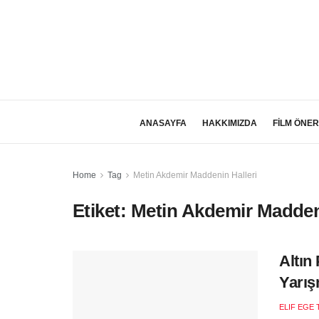
ANASAYFA
HAKKIMIZDA
FİLM ÖNER
Home
Tag
Metin Akdemir Maddenin Halleri
Etiket:
Metin Akdemir Maddeni
Altın
Yarış
ELIF EGE 